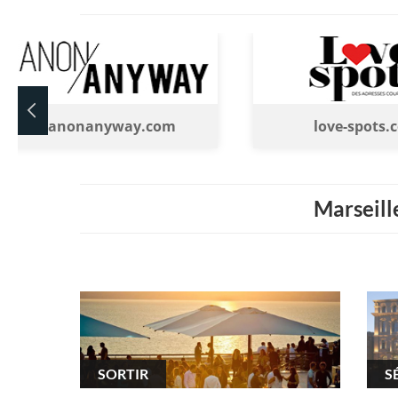
manonanyway.com
love-spots.
Marseille
SORTIR
S