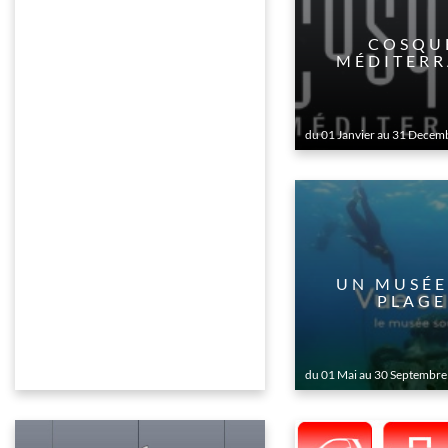
COSQU
MÉDITERR
du 01 Janvier au 31 Decem
UN MUSÉE
PLAGE
du 01 Mai au 30 Septembre