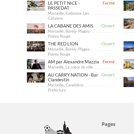
LE PETIT NICE -
Fermé
PASSEDAT
Marseille, Endoume-Les
Catalans
LA CABANE DES AMIS
Ouvert
Marseille, Borely-Plages-
Pointe Rouge
THE RED LION
Ouvert
Marseille, Borely-Plages-
Pointe Rouge
AM par Alexandre Mazzia
Fermé
Marseille, Le coeur de ville
AU CARRY NATION - Bar
Ouvert
Clandestin
Marseille, Canebière-
Préfecture
Pages