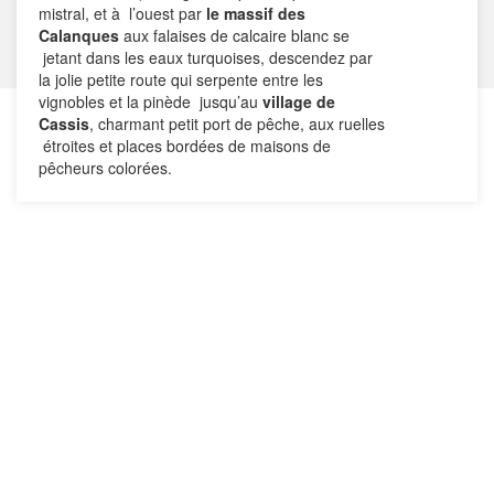
mistral, et à l’ouest par
le massif des
Calanques
aux falaises de calcaire blanc se
jetant dans les eaux turquoises, descendez par
la jolie petite route qui serpente entre les
vignobles et la pinède jusqu’au
village de
Cassis
, charmant petit port de pêche, aux ruelles
étroites et places bordées de maisons de
pêcheurs colorées.
L’endroit est enchanteur !
vous aurez envie de
prendre du bon temps sur les terrasses
ensoleillées du port, d’aller vous promener et
vous baigner dans les Calanques de Port-Miou
de Port-Pin ou d’En-Vau , de visiter les vignobles,
ou encore de parcourir la vertigineuse route des
crètes qui relie Cassis à La Ciotat.