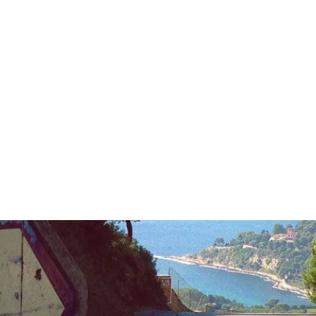
sources thermales...
Aix-en-Provence
est une
toile d’impressions heureuses nichée au pied de
la montagne Sainte Victoire et entourée d’une
campagne richement préservée avec
d'authentiques bastides provençales aux jardins
à la française....
A Aix-en-Provence, le temps
se pose.