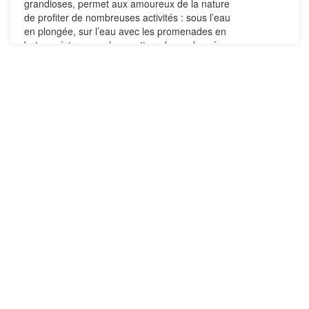
grandioses, permet aux amoureux de la nature
de profiter de nombreuses activités : sous l’eau
en plongée, sur l’eau avec les promenades en
bateau, à terre par les sentiers de randonnée ou
l’escalade des falaises calcaires , les calanques
invitent à l'exploration et à la découverte. C’est
magique et envoutant... c’est un territoire
préservé à protéger... Merci donc de respecter
les lieux.