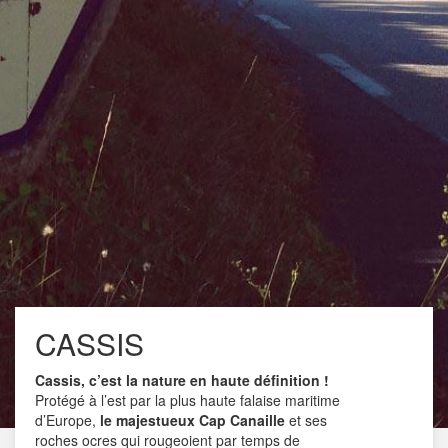
ple Store Aix-en-Provence
Hotel de Gantès ****
Apple Store
Hôtel 4 étoiles de charme
19h30
Ouvert
CASSIS
Cassis, c’est la nature en haute définition !
Protégé à l’est par la plus haute falaise maritime
d’Europe,
le majestueux Cap Canaille
et ses
roches ocres qui rougeoient par temps de