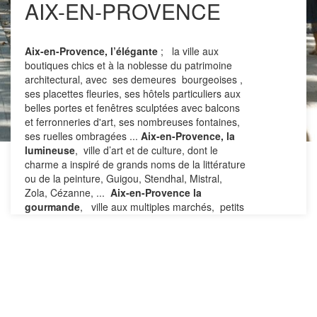
AIX-EN-PROVENCE
Aix-en-Provence, l’élégante
; la ville aux
boutiques chics et à la noblesse du patrimoine
architectural, avec ses demeures bourgeoises ,
ses placettes fleuries, ses hôtels particuliers aux
belles portes et fenêtres sculptées avec balcons
et ferronneries d'art, ses nombreuses fontaines,
ses ruelles ombragées ...
Aix-en-Provence, la
lumineuse
, ville d’art et de culture, dont le
charme a inspiré de grands noms de la littérature
ou de la peinture, Guigou, Stendhal, Mistral,
Zola, Cézanne, ...
Aix-en-Provence la
gourmande
, ville aux multiples marchés, petits
cafés, terrasses, et tables de restaurants
ensoleillées ou ombragées mais toujours
animées, capitale mondiale du Calisson, ...
Aix-
en-Provence la festive,
ville de spectacles et
de festivals, dont le plus ancien d’entre eux est
en juin le Festival international d’Art lyrique et de
Musique...
Aix-en-Provence la Romaine
et ses