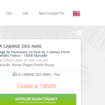
City
Life
Mon Compte Pro
Par activité
Séjourner
A CABANE DES AMIS
Hôtels, ...
age de l’Huveaune, en face du 7 avenue Pierre
endès France
-
13008
Marseille
Visiter
r-Cabane plein air face à la mer
Musées, ...
rseille, Borely-Plages-Pointe Rouge
Sortir
Restaurants, ...
Ouvre à 18h00
Commerces
Mode, ...
Loisirs
APPELER MAINTENANT
CLIQUEZ POUR AFFICHER LE NUMÉRO
Plages, sports, ...