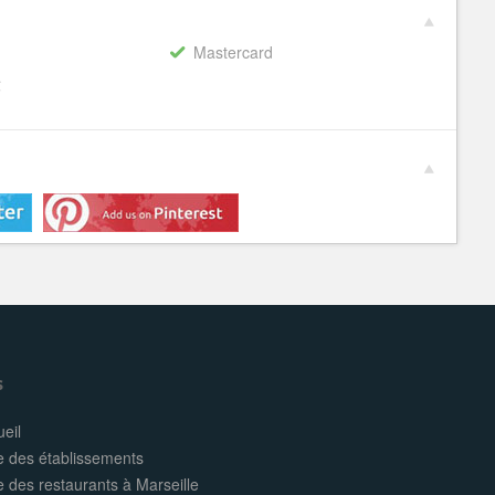
Mastercard
€
s
eil
e des établissements
e des restaurants à Marseille