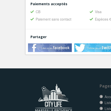
Paiements acceptés
CB
Visa
Paiement sans contact
Espèces 
Partager
Page
Accu
List
List