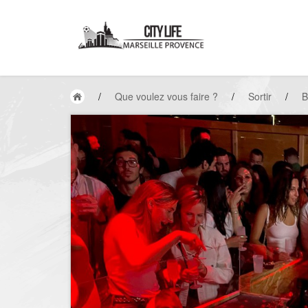
/
Que voulez vous faire ?
/
Sortir
/
B