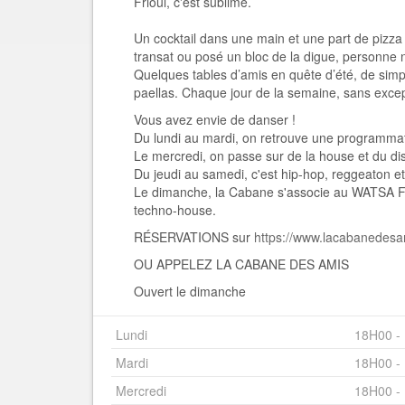
Frioul, c'est sublime.
Un cocktail dans une main et une part de pizza 
transat ou posé un bloc de la digue, personne n
Quelques tables d’amis en quête d’été, de simpl
paellas. Chaque jour de la semaine, sans excepti
Vous avez envie de danser !
Du lundi au mardi, on retrouve une programmati
Le mercredi, on passe sur de la house et du di
Du jeudi au samedi, c'est hip-hop, reggeaton e
Le dimanche, la Cabane s'associe au WATSA Fe
techno-house.
RÉSERVATIONS sur
https://www.lacabanedesam
OU APPELEZ LA CABANE DES AMIS
Ouvert le dimanche
Lundi
18H00 -
Mardi
18H00 -
Mercredi
18H00 -