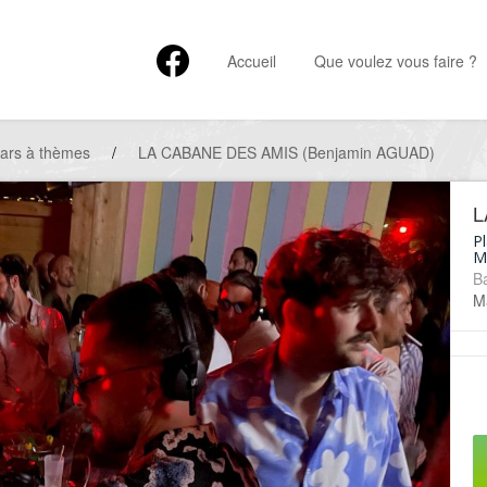
Accueil
Que voulez vous faire ?
ars à thèmes
/
LA CABANE DES AMIS (Benjamin AGUAD)
L
Pl
M
Ba
Ma