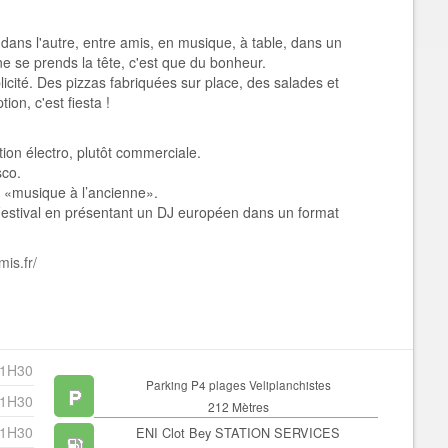
dans l'autre, entre amis, en musique, à table, dans un
e se prends la tête, c'est que du bonheur.
icité. Des pizzas fabriquées sur place, des salades et
on, c'est fiesta !
on électro, plutôt commerciale.
sco.
t «musique à l’ancienne».
stival en présentant un DJ européen dans un format
is.fr/
 1H30
Parking P4 plages Veliplanchistes
 1H30
212 Mètres
 1H30
ENI Clot Bey STATION SERVICES