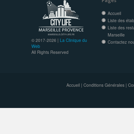
Pages
Accueil
Liste des éta
Liste des res
Marseille
© 2017-
2026 |
La Clinique du
Contactez no
Web
All Rights Reserved
Accueil
|
Conditions Générales
|
Con