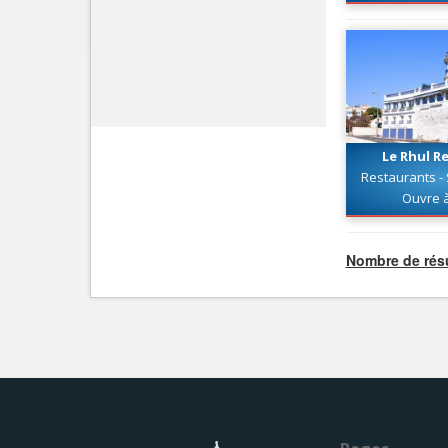
Le Rhul R
Restaurants - 
poissons et 
Ouvre 
Nombre de résu