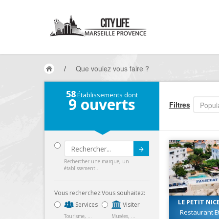
/
Que voulez vous faire ?
58
Établissements dont
9
ouverts
Filtres
Popula
Submit
Rechercher une marque, un
établissement...
Vous recherchez:
Vous souhaitez:
LE PETIT NIC
Services
Visiter
Restaurant Et
Tourisme, ...
Musées, ...