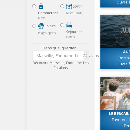
Ouvre 
Sortir
Commerces
Restaurants,
...
Mode, ...
Loisirs
Séjourner
Plages, sports,
...
Hôtels, ...
Dans quel quartier ?
AU
Marseille, Endoume-Les Catalans
Resta
Découvrir Marseille, Endoume-Les
Ouvre 
Catalans
LE BERCAIL
Taverne d
Fe