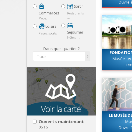
Ouvre 
Sortir
Commerces
Restaurants,
...
Mode, ...
Loisirs
Séjourner
Plages, sports,
...
Hôtels, ...
Dans quel quartier ?
FONDATION
Tous
Musée - A
Fe
LE MUSÉE DE
MARS
Ouverts maintenant
Mu
06:16
Ouvre 