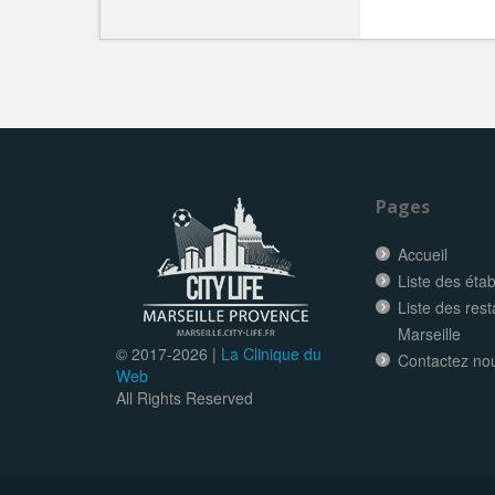
Pages
Accueil
Liste des éta
Liste des res
Marseille
© 2017-
2026 |
La Clinique du
Contactez no
Web
All Rights Reserved