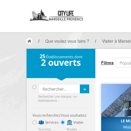
/
Que voulez vous faire ?
/
Visiter à Marsei
25
Établissements dont
2
ouverts
Filtres
Popula
Submit
Rechercher une marque, un
établissement...
Vous recherchez:
Vous souhaitez:
LE M
Services
Visiter
Mus
Tourisme, ...
Musées, ...