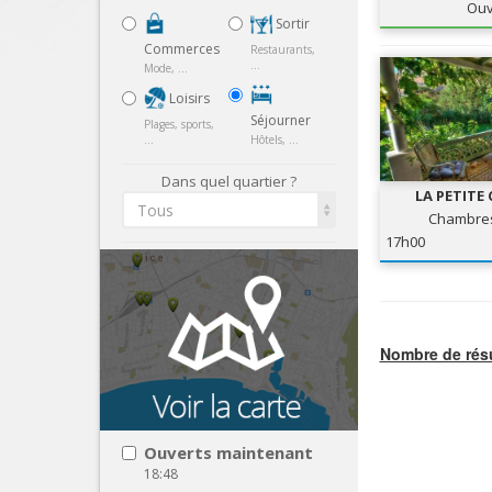
Ouv
Sortir
Commerces
Restaurants,
...
Mode, ...
Loisirs
Séjourner
Plages, sports,
...
Hôtels, ...
Dans quel quartier ?
LA PETITE
Tous
Chambres
17h00
Nombre de résu
Ouverts maintenant
18:48