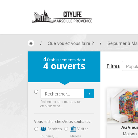
/
Que voulez vous faire ?
/
Séjourner à Mar
4
Établissements dont
4
ouverts
Filtres
Popula
Submit
Rechercher une marque, un
établissement...
Vous recherchez:
Vous souhaitez:
Au Vieu
Services
Visiter
Maison 
Tourisme, ...
Musées, ...