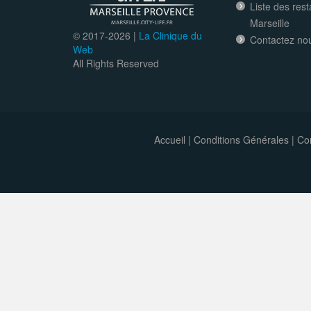
Liste des res
Marseille
© 2017-
2026 |
La Clinique du
Contactez no
Web
All Rights Reserved
Accueil
|
Conditions Générales
|
Con