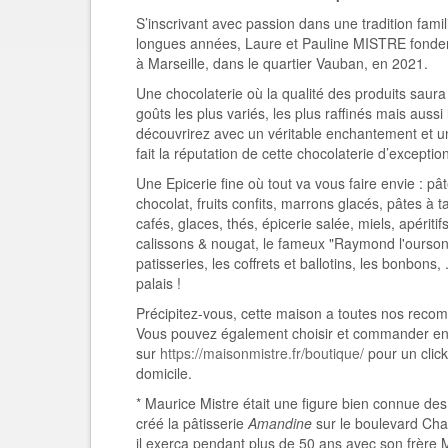
S’inscrivant avec passion dans une tradition fami
longues années, Laure et Pauline MISTRE fond
à Marseille, dans le quartier Vauban, en 2021.
Une chocolaterie où la qualité des produits saur
goûts les plus variés, les plus raffinés mais aussi
découvrirez avec un véritable enchantement et un
fait la réputation de cette chocolaterie d’excepti
Une Epicerie fine où tout va vous faire envie : pât
chocolat, fruits confits, marrons glacés, pâtes à ta
cafés, glaces, thés, épicerie salée, miels, apériti
calissons & nougat, le fameux "Raymond l'ourson"
patisseries, les coffrets et ballotins, les bonbons, 
palais !
Précipitez-vous, cette maison a toutes nos reco
Vous pouvez également choisir et commander en
sur
https://maisonmistre.fr/boutique/
pour un click
domicile.
* Maurice Mistre était une figure bien connue des
créé la pâtisserie
Amandine
sur le boulevard Chav
il exerça pendant plus de 50 ans avec son frère M