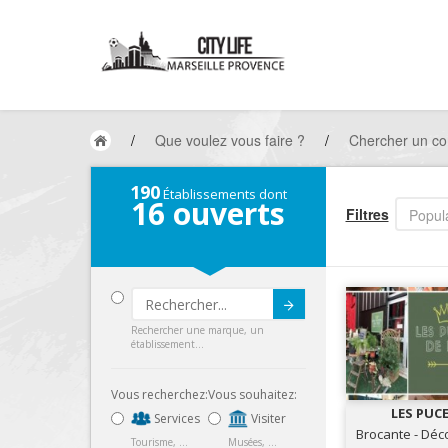
/
Que voulez vous faire ?
/
Chercher un co
190
Établissements dont
16
ouverts
Filtres
Popula
Submit
Rechercher une marque, un
établissement...
Vous recherchez:
Vous souhaitez:
LES PUCE
Services
Visiter
Brocante - Déc
Tourisme, ...
Musées, ...