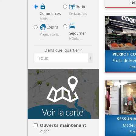
Fe
Sortir
Commerces
Restaurants,
...
Mode, ...
Loisirs
Séjourner
Plages, sports,
...
Hôtels, ...
Dans quel quartier ?
PIERROT C
Tous
Fruits de Me
Fe
SESSÙN M
Ouverts maintenant
Mode 
21:27
Fe