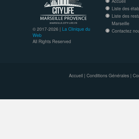
Accueil
Liste des éta
Liste des res
Marseille
© 2017-
2026 |
La Clinique du
Contactez no
Web
All Rights Reserved
Accueil
|
Conditions Générales
|
Con