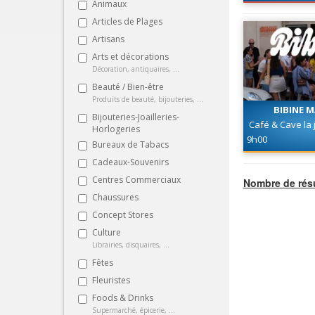
Animaux
Articles de Plages
Artisans
Arts et décorations
Décoration, antiquaires, ...
Beauté / Bien-être
Produits de beauté, bijouteries, ...
BIBINE M
Bijouteries-Joailleries-
Café & Cave la
Horlogeries
à manger
9h00
Bureaux de Tabacs
Cadeaux-Souvenirs
Centres Commerciaux
Nombre de résu
Chaussures
Concept Stores
Culture
Librairies, disquaires, ...
Fêtes
Fleuristes
Foods & Drinks
Supermarché, épicerie, ...