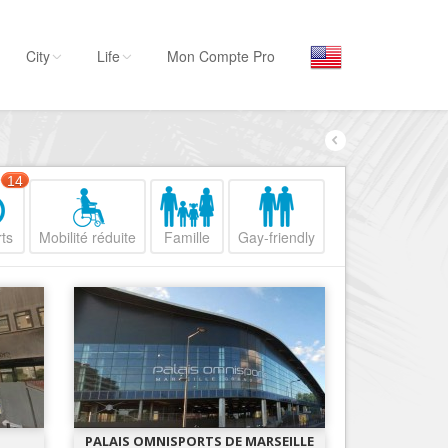
City
Life
Mon Compte Pro
Par activité
Séjourner
14
Hôtels, ...
ts
Mobilité réduite
Famille
Gay-friendly
Visiter
Musées, ...
Sortir
Restaurants, ...
Commerces
Mode, ...
Loisirs
PALAIS OMNISPORTS DE MARSEILLE
Plages, sports, ...