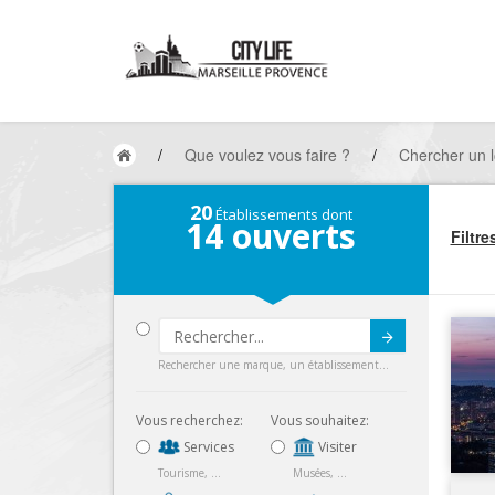
/
Que voulez vous faire ?
/
Chercher un lo
20
Établissements dont
14
ouverts
Filtre
Submit
Rechercher une marque, un établissement...
Vous recherchez:
Vous souhaitez:
Services
Visiter
Tourisme, ...
Musées, ...