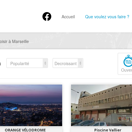
Accueil
Que voulez vous faire ?
isir à Marseille
s
Popularité
Decroissant
Ouver
ORANGE VÉLODROME
Piscine Vallier