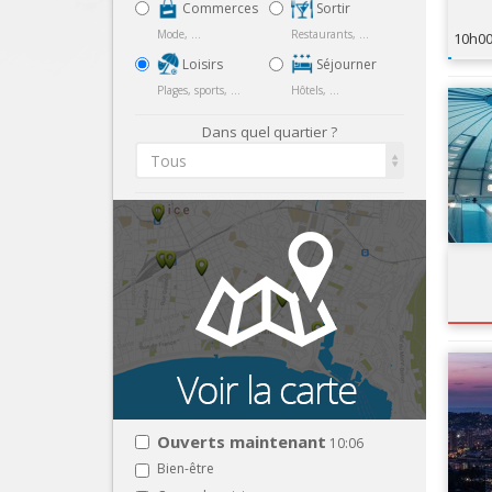
Commerces
Sortir
Mode, ...
Restaurants, ...
10h0
Loisirs
Séjourner
Plages, sports, ...
Hôtels, ...
Dans quel quartier ?
Tous
Ouverts maintenant
10:06
Bien-être