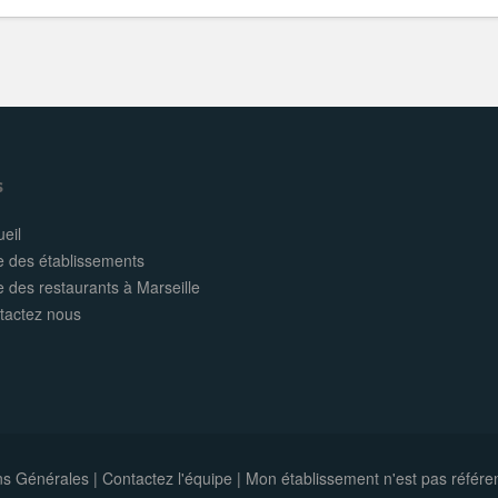
s
eil
e des établissements
e des restaurants à Marseille
tactez nous
ns Générales
|
Contactez l'équipe
|
Mon établissement n'est pas référe