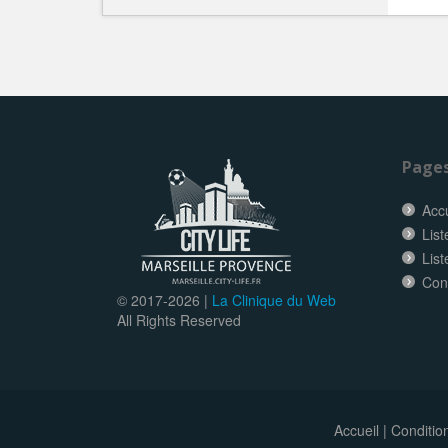
Page
Accu
List
List
Con
© 2017-
2026 |
La Clinique du Web
All Rights Reserved
Accueil
|
Conditio