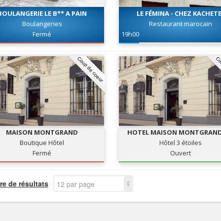
BOULANGERIE LE B** A PAIN
LE FÉMINA - CHEZ KACHET
Boulangeries
Restaurant marocain
Fermé
19h00
Coup de coeur
Co
MAISON MONTGRAND
HOTEL MAISON MONTGRAND
Boutique Hôtel
Hôtel 3 étoiles
Fermé
Ouvert
e de résultats
12 par page