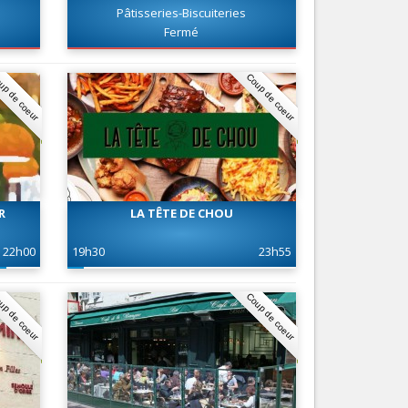
Pâtisseries-Biscuiteries
Services
Fermé
Tourisme, ...
up de coeur
Coup de coeur
R
LA TÊTE DE CHOU
22h00
19h30
23h55
up de coeur
Coup de coeur