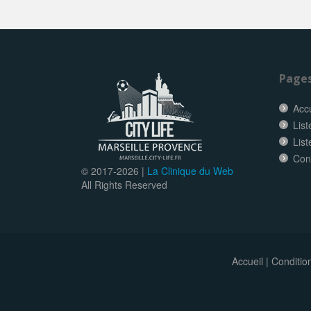
Page
Accu
List
List
Con
© 2017-
2026 |
La Clinique du Web
All Rights Reserved
Accueil
|
Conditio