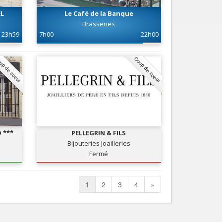
EL
Le Café de la Banque
Brasseries
23h59
7h00
22h00
up de coeur
Coup de coeur
 ***
PELLEGRIN & FILS
Bijouteries Joailleries
Fermé
1
2
3
4
»