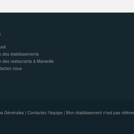
s
eil
e des établissements
e des restaurants à Marseille
tactez nous
ns Générales
|
Contactez l'équipe
|
Mon établissement n'est pas référe