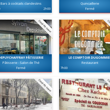
Bars à cocktails clandestins
Quincaillerie
0
2h00
Fermé
Coup de coeur
Co
DEPUYCHAFFRAY PÂTISSERIE
LE COMPTOIR DUGOMMIE
Pâtisserie - Salon de Thé
Restaurant
Fermé
7h00
Coup de coeur
Co