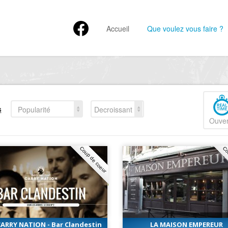
Accueil
Que voulez vous faire ?
s
Popularité
Decroissant
Ouver
Coup de coeur
Co
ARRY NATION - Bar Clandestin
LA MAISON EMPEREUR