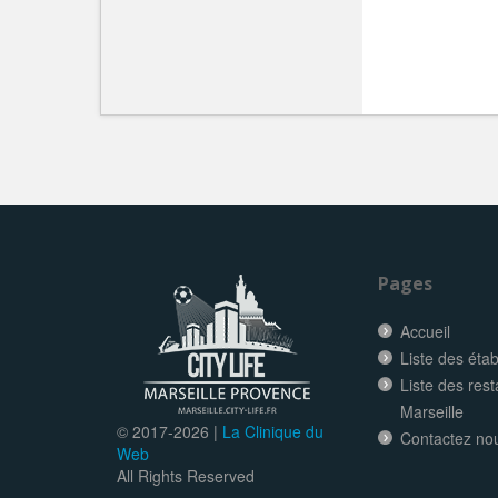
Pages
Accueil
Liste des éta
Liste des res
Marseille
© 2017-
2026 |
La Clinique du
Contactez no
Web
All Rights Reserved