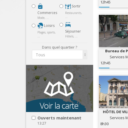
12h45
Sortir
Commerces
Restaurants,
...
Mode, ...
Loisirs
Séjourner
Plages, sports,
...
Hôtels, ...
Dans quel quartier ?
Bureau de P
Tous
Cane
Services 
12h45
HÔTEL DE VIL
Ouverts maintenant
Services 
13:27
8h30