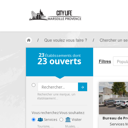
/
Que voulez vous faire ?
/
Chercher un ser
23
Établissements dont
23
ouverts
Filtres
Popula
Submit
Rechercher une marque, un
établissement...
Vous recherchez:
Vous souhaitez:
Bureau de Pr
Services
Visiter
de V
Services 
Tourisme, ...
Musées, ...