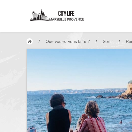
/
Que voulez vous faire ?
/
Sortir
/
Res