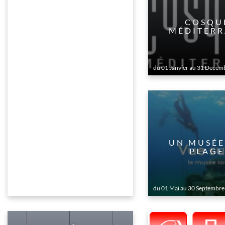
COSQU
MÉDITERR
du 01 Janvier au 31 Decem
UN MUSÉE
PLAGE
du 01 Mai au 30 Septembre