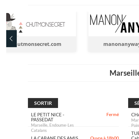
chutmonsecret.com
manonanywa
Marseille
SORTIR
S