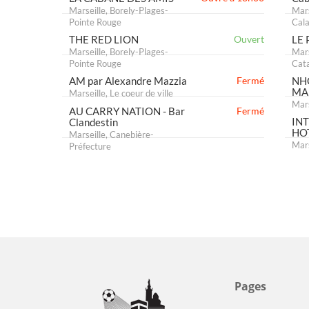
LE PETIT NICE -
Fermé
PASSEDAT
Marseille, Endoume-Les
Catalans
LA CABANE DES AMIS
Marseille, Borely-Plages-
Pointe Rouge
Ouvre à 18h00
THE RED LION
Ouvert
Marseille, Borely-Plages-
Pointe Rouge
AM par Alexandre Mazzia
Fermé
Marseille, Le coeur de ville
AU CARRY NATION - Bar
Fermé
Clandestin
Marseille, Canebière-
Préfecture
Pages