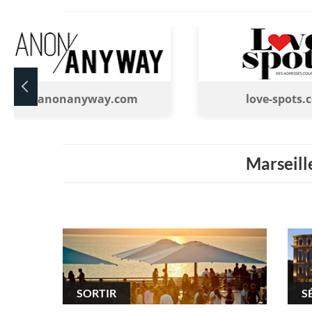
manonanyway.com
love-spots.
Marseille
SORTIR
S