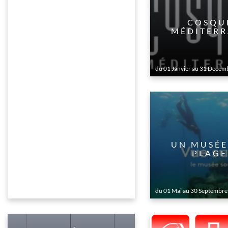
COSQU
MÉDITERR
du 01 Janvier au 31 Decem
UN MUSÉE
PLAGE
du 01 Mai au 30 Septembre