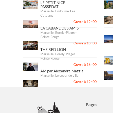
LE PETIT NICE -
PASSEDAT
Marseille, Endoume-Les
Catalans
Ouvre à 12h00
LA CABANE DES AMIS
Marseille, Borely-Plages-
Pointe Rouge
Ouvre à 18h00
THE RED LION
Marseille, Borely-Plages-
Pointe Rouge
Ouvre à 16h00
AM par Alexandre Mazzia
Marseille, Le coeur de ville
Ouvre à 12h00
AU CARRY NATION - Bar
Clandestin
Marseille, Canebière-
Préfecture
Pages
Ouvre à 19h00