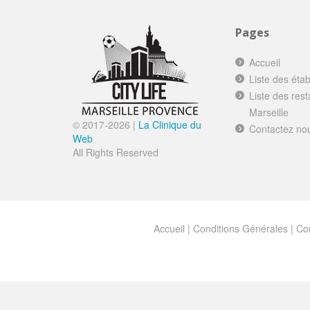
Pages
Accueil
Liste des éta
Liste des res
Marseille
© 2017-
2026 |
La Clinique du
Contactez no
Web
All Rights Reserved
Accueil
|
Conditions Générales
|
Con