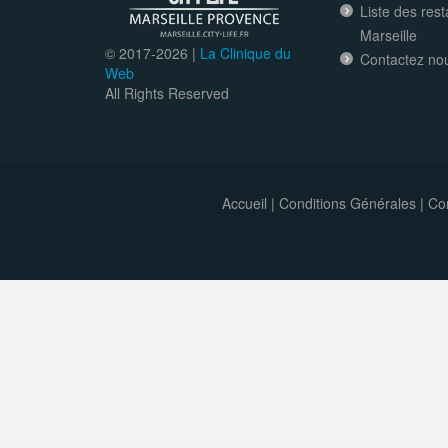
Liste des res
Marseille
© 2017-
2026 |
La Clinique du
Contactez no
Web
All Rights Reserved
Accueil
|
Conditions Générales
|
Con