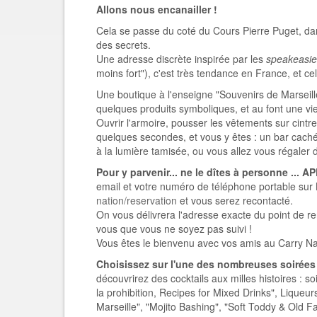
Allons nous encanailler !
Cela se passe du coté du Cours Pierre Puget, dan
des secrets.
Une adresse discrète inspirée par les
speakeasie
moins fort"), c'est très tendance en France, et cel
Une boutique à l'enseigne "Souvenirs de Marseille"
quelques produits symboliques, et au font une vieil
Ouvrir l'armoire, pousser les vêtements sur cintres
quelques secondes, et vous y êtes : un bar caché 
à la lumière tamisée, ou vous allez vous régaler d
Pour y parvenir.
.. ne le dîtes à personne ... 
email et votre numéro de téléphone portable sur
nation/reservation
et vous serez recontacté.
On vous délivrera l'adresse exacte du point de r
vous que vous ne soyez pas suivi !
Vous êtes le bienvenu avec vos amis au Carry Na
Choisissez sur l'une des
nombreuses soirées 
découvrirez des cocktails aux milles histoires : s
la prohibition, Recipes for Mixed Drinks", Liqueu
Marseille", "Mojito Bashing", "Soft Toddy & Old F