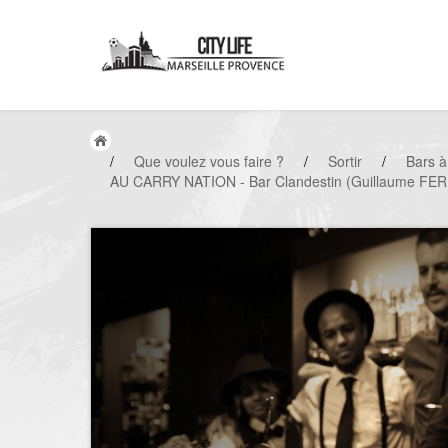
/
Que voulez vous faire ?
/
Sortir
/
Bars 
AU CARRY NATION - Bar Clandestin (Guillaume FER