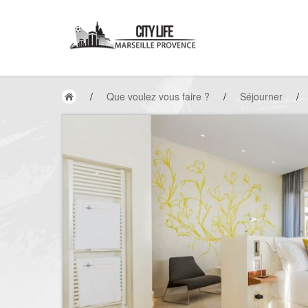
/
Que voulez vous faire ?
/
Séjourner
/