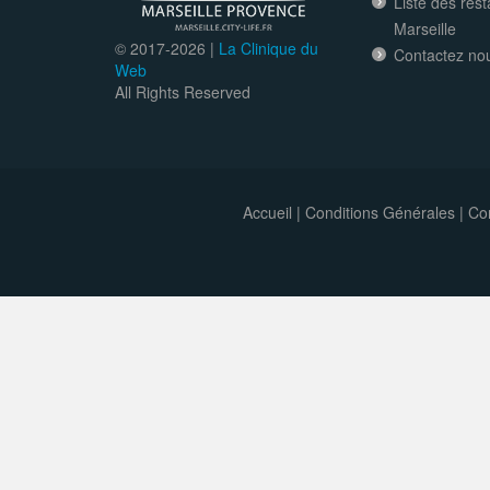
Liste des res
Marseille
© 2017-
2026 |
La Clinique du
Contactez no
Web
All Rights Reserved
Accueil
|
Conditions Générales
|
Con