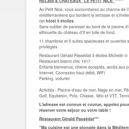
RELAIS & CHATEAUX "LE PETIT NICE"
*****
Au Petit Nice, vous succomberez au charme de l’i
méditerranéens qui bordent la terrasse et s’invi
cet
hôtel 5 étoiles
.
Sans oublier de paresser au bord de la piscine d
silhouette du château d’If en toile de fond.
11 chambres et 5 suites spacieuses et ouvertes s
privilégiés.
Restaurant Gérald Passédat 3 étoiles Michelin ©
Restaurant bistrot chic 1917
Enfants bienvenus, chiens acceptés, accès aux p
Internet, Connexion haut débit, WiFi
Parking, voiturier
Activités : Piscine d'eau de mer, Nage en mer, Pê
Golf, Equitation, Polo, Chasse, Vélo et VTT, Tenni
L'adresse est connue et courue, appelez pour v
réserver votre séjour ou votre table !
Restaurant Gérald Passédat
***
“Ma cuisine est une plongée dans la Méditer