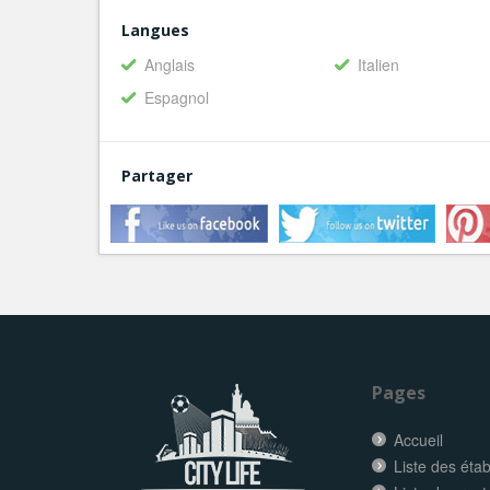
Langues
Anglais
Italien
Espagnol
Partager
Pages
Accueil
Liste des éta