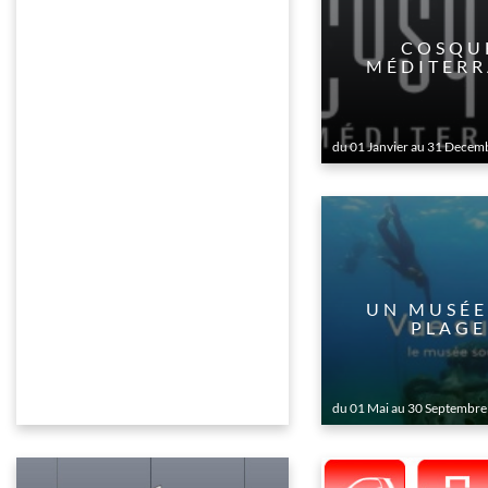
COSQU
MÉDITERR
du 01 Janvier au 31 Decem
UN MUSÉE
PLAGE
du 01 Mai au 30 Septembre