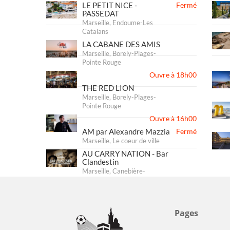
LE PETIT NICE -
Fermé
PASSEDAT
Marseille, Endoume-Les
Catalans
LA CABANE DES AMIS
Marseille, Borely-Plages-
Pointe Rouge
Ouvre à 18h00
THE RED LION
Marseille, Borely-Plages-
Pointe Rouge
Ouvre à 16h00
AM par Alexandre Mazzia
Fermé
Marseille, Le coeur de ville
AU CARRY NATION - Bar
Clandestin
Marseille, Canebière-
Préfecture
Ouvre à 19h00
Pages