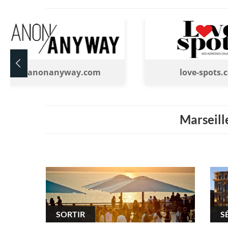
manonanyway.com
love-spots.
Marseille
SORTIR
S