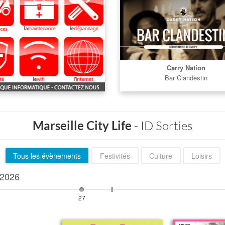
Carry Nation
Bar Clandestin
Marseille City Life
- ID Sorties
Tous les évènements
Festivités
Culture
Loisirs
2026
27