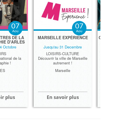
07
07
Aou
Aou
TRES DE LA
MARSEILLE EXPÉRIENCE
CINÉ PLEIN-AI
IE D'ARLES
202
4 Octobre
Jusqu'au 31 Decembre
Jusqu'au 25 
IRS
LOISIRS-CULTURE
LOISIRS- SP
national de la
Découvrir la ville de Marseille
Un Ciné en p
aphie !
autrement !
à la tombée d
ça vous t
LES
Marseille
ir plus
En savoir plus
En savoi
Parcs & J
Musée
Lieux ins