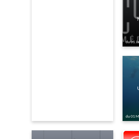
du 01 J
du 01 M