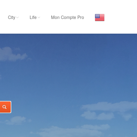
City
Life
Mon Compte Pro
ITY
Par activité
Séjourner
Hôtels, ...
Visiter
Musées, ...
Sortir
Restaurants, ...
Commerces
nts
Mode, ...
Loisirs
Plages, sports, ...