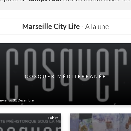
Marseille City Life
- A la une
CINÉMAS MARSEILLE
anvier au 31 Decembre
‹
›
Loisirs