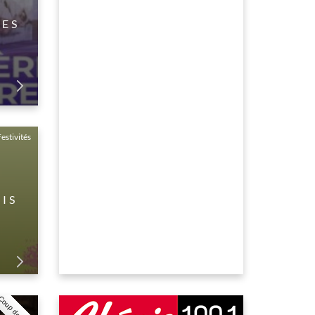
DES
estivités
AIS
Coup de coeur