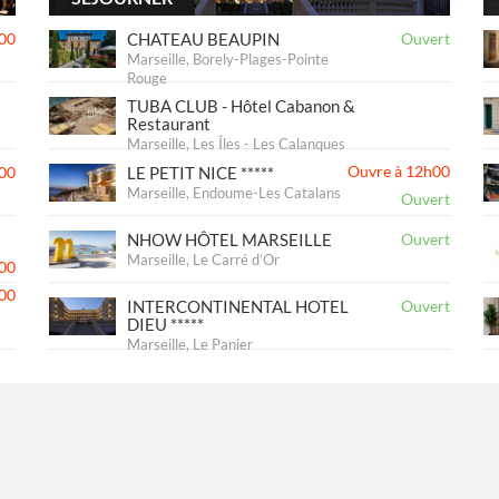
00
CHATEAU BEAUPIN
Ouvert
Marseille, Borely-Plages-Pointe
Rouge
TUBA CLUB - Hôtel Cabanon &
Restaurant
Marseille, Les Îles - Les Calanques
Ouvre à 12h00
00
LE PETIT NICE *****
Marseille, Endoume-Les Catalans
Ouvert
NHOW HÔTEL MARSEILLE
Ouvert
Marseille, Le Carré d’Or
00
00
INTERCONTINENTAL HOTEL
Ouvert
DIEU *****
Marseille, Le Panier
00