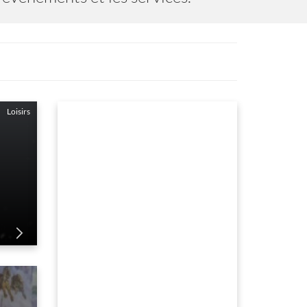
Loisirs
LES CARRIÈRES DES LUMI
du 01 Janvier au 31 Decembre