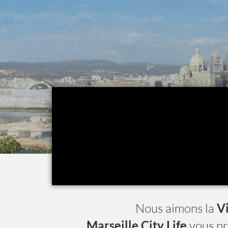
Nous aimons la
Vi
Marseille City Life
vous p