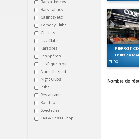
Bars à thèmes
Bars-Tabacs
Casinos-Jeux
Comedy Clubs
Glaciers
Jazz Clubs
Karaokés
PIERROT C
Fruits de Me
Les Apéros
7h00
Les Pique-niques
Marseille Spirit
Night Clubs
Nombre de résu
Pubs
Restaurants
Rooftop
Spectacles
Tea & Coffee Shop