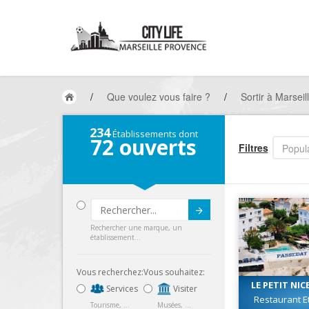
/
Que voulez vous faire ?
/
Sortir à Marseil
234
Établissements dont
72
ouverts
Filtres
Popula
Submit
Rechercher une marque, un
établissement...
Vous recherchez:
Vous souhaitez:
LE PETIT NIC
Services
Visiter
Restaurant Et
Tourisme, ...
Musées, ...