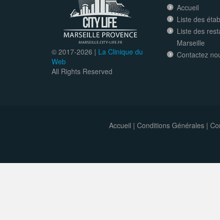
Accueil
Liste des éta
Liste des res
Marseille
© 2017-
2026 |
La Clinique du
Contactez no
Web
All Rights Reserved
Accueil
|
Conditions Générales
|
Con