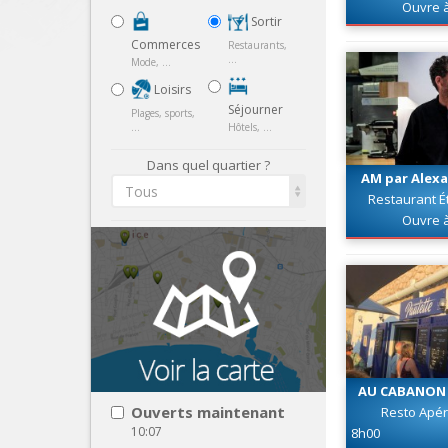
Ouvre 
Sortir
Commerces
Restaurants,
...
Mode, ...
Loisirs
Séjourner
Plages, sports,
...
Hôtels, ...
Dans quel quartier ?
AM par Alex
Tous
Restaurant Ét
Ouvre 
AU CABANON 
Ouverts maintenant
Resto Apér
10:07
8h00