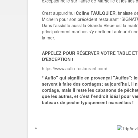
exceptionnelle sur l'anse de Marseille et les îles d
C'est aujourd'hui
Coline FAULQUIER
, finaliste
Michelin pour son précédent restaurant "SIGNAT
Dans l’assiette aussi la Grande Bleue est la maîtr
principalement marines s’y déclinent autour d’une
la mer.
APPELEZ POUR RÉSERVER VOTRE TABLE E
D'EXCEPTION !
https://www.auffo-restaurant.com/
*
Auffo" qui signifie en provençal "Auffes"; l
servent à faire des cordages; aujourd’hui, il n
cordage, mais il reste les cabanons de pêche
que les autres, et c’est l’endroit idéal pour v
bateaux de pêche typiquement marseillais !