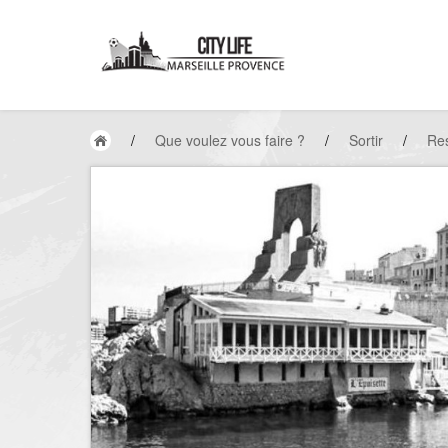
/
Que voulez vous faire ?
/
Sortir
/
Res