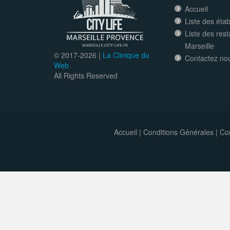
Accueil
Liste des éta
Liste des res
Marseille
© 2017-
2026 |
La Clinique du
Contactez no
Web
All Rights Reserved
Accueil
|
Conditions Générales
|
Con