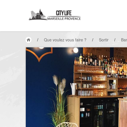
/
Que voulez vous faire ?
/
Sortir
/
Ba