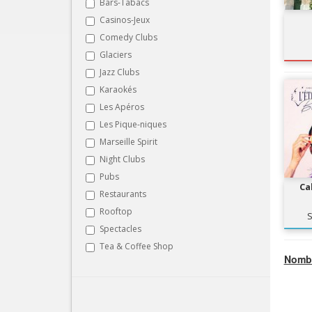
Bars-Tabacs
Casinos-Jeux
Comedy Clubs
Glaciers
Jazz Clubs
Karaokés
Les Apéros
Les Pique-niques
Marseille Spirit
Night Clubs
Pubs
Ca
Restaurants
Rooftop
S
Spectacles
Tea & Coffee Shop
Nombr