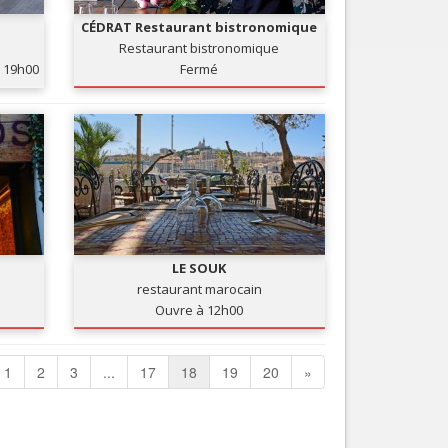
CÉDRAT Restaurant bistronomique
Restaurant bistronomique
19h00
Fermé
LE SOUK
restaurant marocain
Ouvre à 12h00
1
2
3
...
17
18
19
20
»