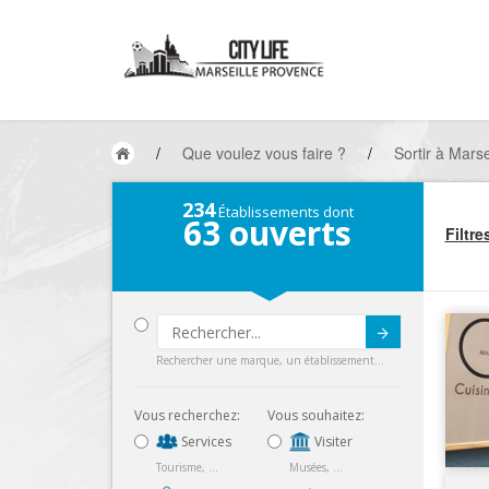
/
Que voulez vous faire ?
/
Sortir à Marse
234
Établissements dont
63
ouverts
Filtre
Submit
Rechercher une marque, un établissement...
Vous recherchez:
Vous souhaitez:
Services
Visiter
Tourisme, ...
Musées, ...