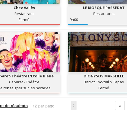
Chez Vallès
LE KIOSQUE PASSÉDAT
Restaurant
Restaurants
Fermé
9h00
baret-Théâtre L’Etoile Bleue
DIONYSOS MARSEILLE
Cabaret - Théâtre
Bistrot Cocktail & Tapas
e renseigner sur les horaires
Fermé
e de résultats
«
12 par page