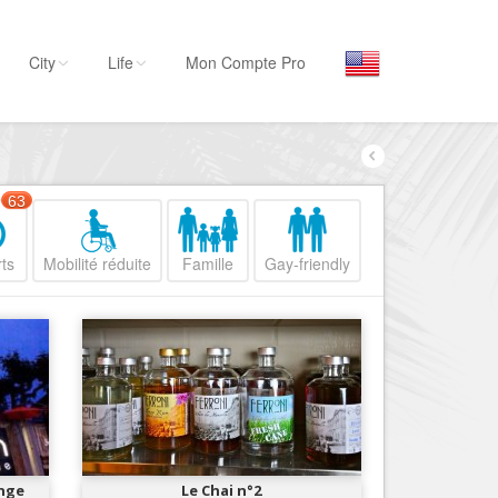
City
Life
Mon Compte Pro
Par activité
Séjourner
63
Hôtels, ...
ts
Mobilité réduite
Famille
Gay-friendly
Visiter
Musées, ...
Sortir
Restaurants, ...
Commerces
Mode, ...
Loisirs
nge
Le Chai n°2
Plages, sports, ...