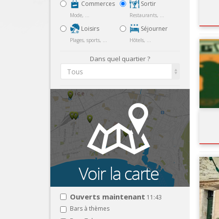
Commerces
Sortir
Mode, ...
Restaurants, ...
Loisirs
Séjourner
Plages, sports, ...
Hôtels, ...
Dans quel quartier ?
Tous
Ouverts maintenant
11:43
Bars à thèmes