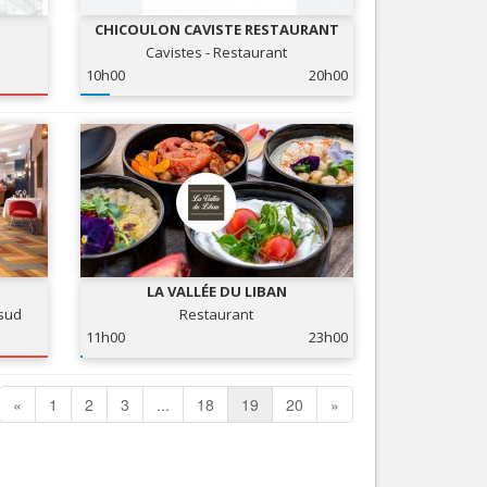
CHICOULON CAVISTE RESTAURANT
Cavistes - Restaurant
10h00
20h00
LA VALLÉE DU LIBAN
 sud
Restaurant
11h00
23h00
«
1
2
3
...
18
19
20
»