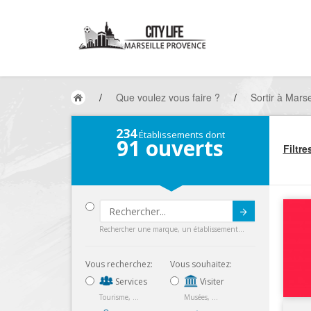
/
Que voulez vous faire ?
/
Sortir à Marse
234
Établissements dont
91
ouverts
Filtre
Submit
Rechercher une marque, un établissement...
Vous recherchez:
Vous souhaitez:
Services
Visiter
Tourisme, ...
Musées, ...