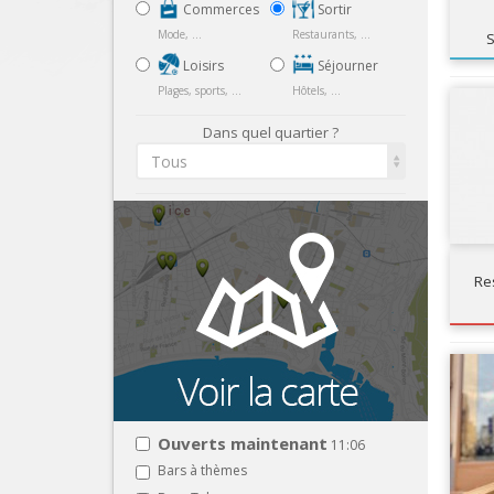
Commerces
Sortir
Mode, ...
Restaurants, ...
S
Loisirs
Séjourner
Plages, sports, ...
Hôtels, ...
Dans quel quartier ?
Tous
Re
Ouverts maintenant
11:06
Bars à thèmes