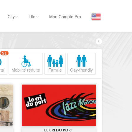
City
Life
Mon Compte Pro
Par activité
Séjourner
91
Hôtels, ...
ts
Mobilité réduite
Famille
Gay-friendly
Visiter
Musées, ...
Sortir
Restaurants, ...
Commerces
Mode, ...
Loisirs
LE CRI DU PORT
Plages, sports, ...