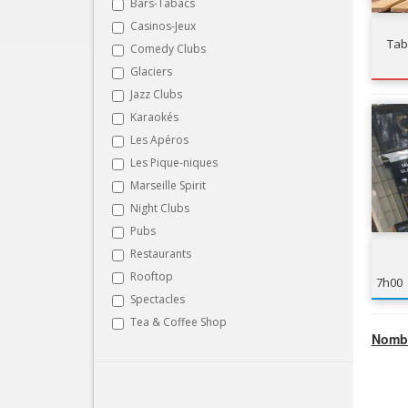
Bars-Tabacs
Casinos-Jeux
Tab
Comedy Clubs
Glaciers
Jazz Clubs
Karaokés
Les Apéros
Les Pique-niques
Marseille Spirit
Night Clubs
Pubs
Restaurants
Rooftop
7h00
Spectacles
Tea & Coffee Shop
Nombr