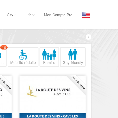
City
Life
Mon Compte Pro
Par activité
Séjourner
16
Hôtels, ...
ts
Mobilité réduite
Famille
Gay-friendly
Visiter
Musées, ...
up de coeur
Coup de coeur
Sortir
Restaurants, ...
Commerces
Mode, ...
Loisirs
RUE
LA ROUTE DES VINS - CAVE LES
Plages, sports, ...