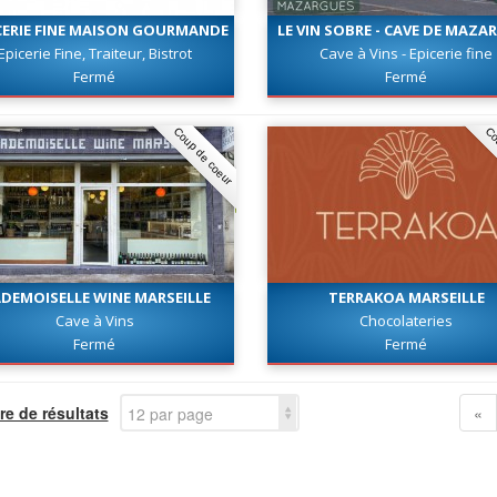
ICERIE FINE MAISON GOURMANDE
LE VIN SOBRE - CAVE DE MAZA
Epicerie Fine, Traiteur, Bistrot
Cave à Vins - Epicerie fine
Fermé
Fermé
Coup de coeur
Co
DEMOISELLE WINE MARSEILLE
TERRAKOA MARSEILLE
Cave à Vins
Chocolateries
Fermé
Fermé
e de résultats
«
12 par page