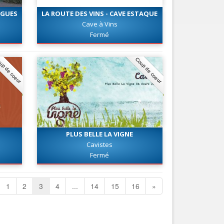
RGUES
LA ROUTE DES VINS - CAVE ESTAQUE
MARSEILLE
Cave à Vins
Fermé
up de coeur
Coup de coeur
PLUS BELLE LA VIGNE
Cavistes
Fermé
1
2
3
4
...
14
15
16
»