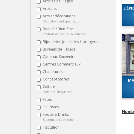
Articles de Plages
L'ÉP
Artisans
Arts et décorations
Décoration, antiquaires, ...
Beauté / Bien-être
Produits de beauté, bijouteries, ...
Bijouteries-Joailleries-Horlogeries
Bureaux de Tabacs
Cadeaux-Souvenirs
Centres Commerciaux
Chaussures
Concept Stores
MA
Culture
Librairies, disquaires, ...
Fêtes
Fleuristes
Nombr
Foods & Drinks
Supermarché, épicerie, ...
Institution