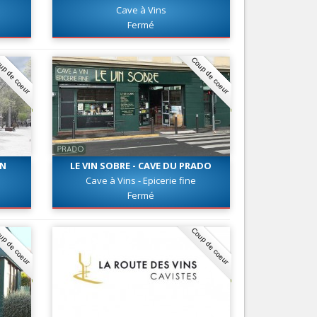
CAMOINS MARSEILLE
Cave à Vins
Services
Fermé
Tourisme, ...
up de coeur
Coup de coeur
IN
LE VIN SOBRE - CAVE DU PRADO
Cave à Vins - Epicerie fine
Fermé
up de coeur
Coup de coeur