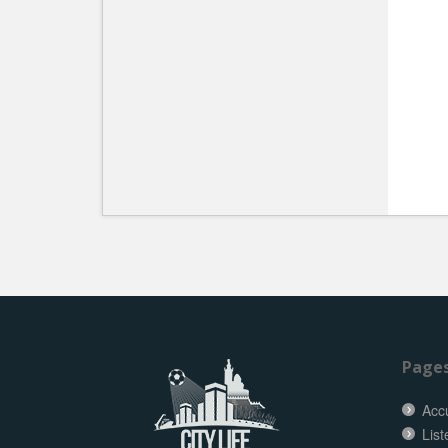
Page
Accu
List