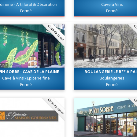
PARADIS MARSEILLE
rdinerie - Art floral & Décoration
Cave à Vins
Fermé
Fermé
Coup de coeur
Co
VIN SOBRE - CAVE DE LA PLAINE
BOULANGERIE LE B** A PA
Cave à Vins - Epicerie fine
Boulangeries
Fermé
Fermé
Coup de coeur
Co