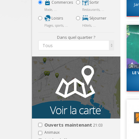
Commerces
Sortir
Ja
Mode, ...
Restaurants, ...
Loisirs
Séjourner
Plages, sports, ...
Hôtels, ...
Dans quel quartier ?
Tous
LE 
Ouverts maintenant
21:03
Animaux