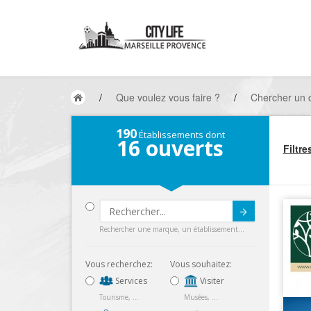
/
Que voulez vous faire ?
/
Chercher un 
190
Établissements dont
16
ouverts
Filtre
Submit
Rechercher une marque, un établissement...
Vous recherchez:
Vous souhaitez:
Services
Visiter
Tourisme, ...
Musées, ...