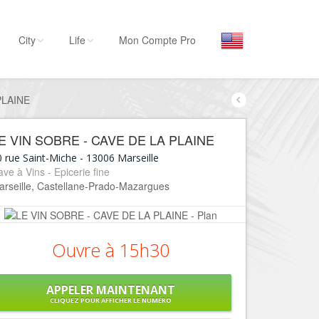
City
Life
Mon Compte Pro
PLAINE
Par activité
Séjourner
E VIN SOBRE - CAVE DE LA PLAINE
Hôtels, ...
0 rue Saint-Miche
-
13006
Marseille
Visiter
ve à Vins - Epicerie fine
arseille, Castellane-Prado-Mazargues
Musées, ...
Sortir
Restaurants, ...
Ouvre à 15h30
Commerces
Mode, ...
APPELER MAINTENANT
Loisirs
CLIQUEZ POUR AFFICHER LE NUMÉRO
Plages, sports, ...