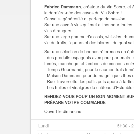
Fabrice Dammann,
créateur du Vin Sobre, et
la dernière-née des caves du Vin Sobre !
Conseils, générosité et partage de passion
Sur une cave à vins qui met à l’honneur toutes 
vins étrangers.
Sur une large gamme d'alccols, whiskies, rhum
vie de fruits, liqueurs et des bières...de quoi sat
Sur une sélection de bonnes références en épice
- des produits espagnols avec pour partenaire 
fumés, manchego, et jambons de cochons noirs u
- Temps Gourmand,, pour le saumon frais fumé 
- Maison Dammann pour de magnifiques thés
- Rue Traversette, les petits pots apéro à tarti
- Les huiles et vinaigres du château d’Estoublo
RENDEZ-VOUS POUR UN BON MOMENT SUR
PRÉ
PARE VOTRE COMMANDE
Ouvert le dimanche
Lundi
15H30 - 