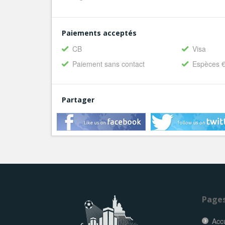
Paiements acceptés
CB
Visa
Paiement sans contact
Espèces 
Partager
Page
Accu