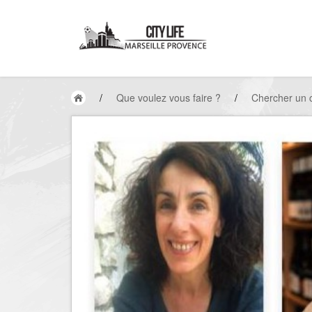
/
Que voulez vous faire ?
/
Chercher un