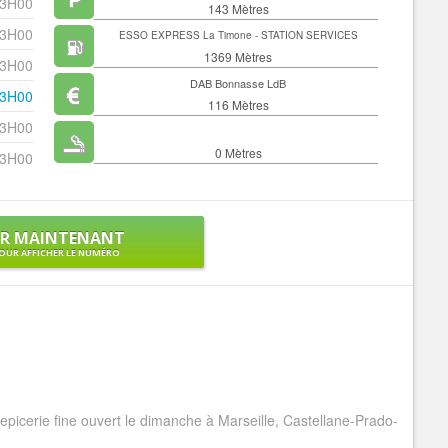
13H00
143 Mètres
13H00
ESSO EXPRESS La Timone - STATION SERVICES
1369 Mètres
13H00
DAB Bonnasse LdB
13H00
116 Mètres
13H00
0 Mètres
13H00
ER MAINTENANT
OUR AFFICHER LE NUMÉRO
icerie fine ouvert le dimanche à Marseille, Castellane-Prado-