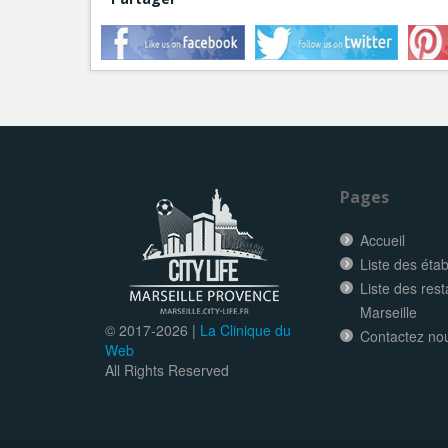
Pages
Accueil
Liste des éta
Liste des res
Marseille
© 2017-
2026 |
La Clinique du
Contactez no
Web
All Rights Reserved