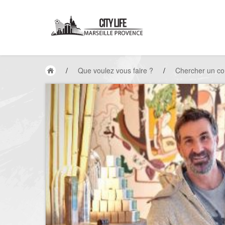
/
Que voulez vous faire ?
/
Chercher un c