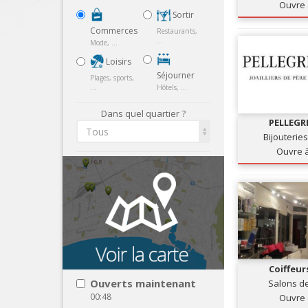
Ouvre 
Sortir
Commerces
Restaurants,
...
Mode, ...
Loisirs
Séjourner
Plages, sports,
...
Hôtels, ...
Dans quel quartier ?
PELLEGRI
Tous
Bijouteries
Ouvre 
Coiffeur
Bonne
Ouverts maintenant
Salons de
00:48
Ouvre 