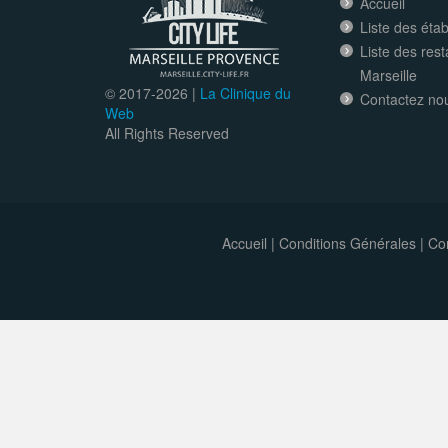
Accueil
Liste des éta
Liste des res
Marseille
© 2017-
2026 |
La Clinique du
Contactez no
Web
All Rights Reserved
Accueil
|
Conditions Générales
|
Con