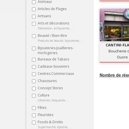
Animaux
Articles de Plages
Artisans
Arts et décorations
Décoration, antiquaires, ...
Beauté / Bien-être
Produits de beauté, bijouteries, ...
CANTINI-FL
Bijouteries-Joailleries-
MIC
Boucherie d
Horlogeries
Ouvre 
Bureaux de Tabacs
Cadeaux-Souvenirs
Centres Commerciaux
Nombre de résu
Chaussures
Concept Stores
Culture
Librairies, disquaires, ...
Fêtes
Fleuristes
Foods & Drinks
Supermarché, épicerie, ...