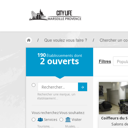
/
Que voulez vous faire ?
/
Chercher un co
190
Établissements dont
2
ouverts
Filtres
Popula
Submit
Rechercher une marque, un
établissement...
Vous recherchez:
Vous souhaitez:
Coiffeurs du 
Services
Visiter
Salons de
Tourisme, ...
Musées, ...