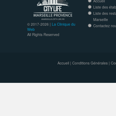
Accueil
Liste des éta
Liste des res
Marseille
© 2017-
2026 |
La Clinique du
Contactez no
Web
All Rights Reserved
Accueil
|
Conditions Générales
|
Con