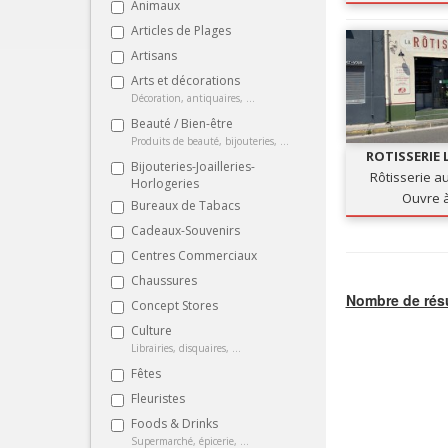
Animaux
Articles de Plages
Artisans
Arts et décorations
Décoration, antiquaires, ...
Beauté / Bien-être
Produits de beauté, bijouteries, ...
ROTISSERIE 
Bijouteries-Joailleries-
Rôtisserie a
Horlogeries
Ouvre 
Bureaux de Tabacs
Cadeaux-Souvenirs
Centres Commerciaux
Chaussures
Nombre de résu
Concept Stores
Culture
Librairies, disquaires, ...
Fêtes
Fleuristes
Foods & Drinks
Supermarché, épicerie, ...