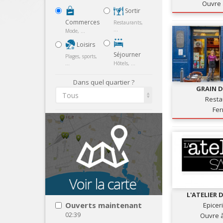
Ouvre 
Sortir
Commerces
Restaurants,
...
Mode, ...
Loisirs
Séjourner
Plages, sports,
...
Hôtels, ...
Dans quel quartier ?
GRAIN D
Tous
Resta
Fe
L'ATELIER 
Ouverts maintenant
Epicer
02:39
Ouvre 