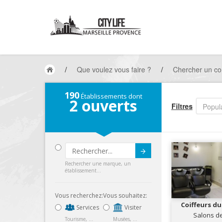
/
Que voulez vous faire ?
/
Chercher un co
190
Établissements dont
2
ouverts
Filtres
Popula
Submit
Rechercher une marque, un
établissement...
Vous recherchez:
Vous souhaitez:
Coiffeurs du
Services
Visiter
Salons de
Tourisme, ...
Musées, ...