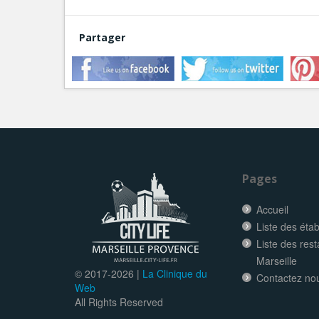
Partager
Pages
Accueil
Liste des éta
Liste des res
Marseille
© 2017-
2026 |
La Clinique du
Contactez no
Web
All Rights Reserved