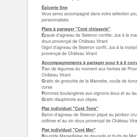
Épicerie fine
Vous serez accompagné dans votre sélection pou
personnalisés
Plats à partager "Coté rôtisserie"
É
paule d'agneau de Sisteron confite; Jus à la mar
doux provençal de Château Virant
Gigot d'agneau de Sisteron confit; Jus à la marjol
provençal de Château Virant
Accompagnements à partager pour 6 à 8 con
T
ian de légumes du moment aux herbes de Provenc
Château Virant
G
ratin de gnocchis de la Mamette, coulis de tomat
corse
P
ommes boulangères aux oignons doux et au laur
G
ratin dauphinois aux cèpes
Plat individuel "Coté Terre"
Baron d'agneau de Sisteron piqué au jambon cru I
collines et au vin doux provençal de Château Vir
Plat individuel "Coté Mer"
B
ourride Marseillaise de daurade et fruits de Mer;