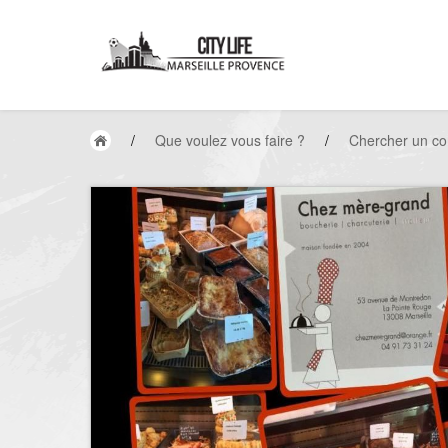
/
Que voulez vous faire ?
/
Chercher un c