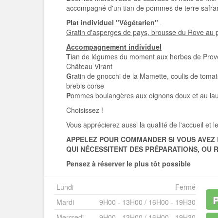
accompagné d'un tian de pommes de terre safran
Plat individuel "Végétarien"
Gratin d'asperges de pays, brousse du Rove au p
Accompagnement individuel
T
ian de légumes du moment aux herbes de Provenc
Château Virant
G
ratin de gnocchi de la Mamette, coulis de tomat
brebis corse
P
ommes boulangères aux oignons doux et au laur
Choisissez !
Vous apprécierez aussi la qualité de l'accueil et l
APPELEZ POUR COMMANDER SI VOUS AVEZ 
QUI NÉCESSITENT DES PRÉPARATIONS, OU 
Pensez à réserver le plus tôt possible
Lundi
Fermé
Mardi
9H00 - 13H00 / 16H00 - 19H30
Mercredi
9H00 - 13H00 / 16H00 - 19H30