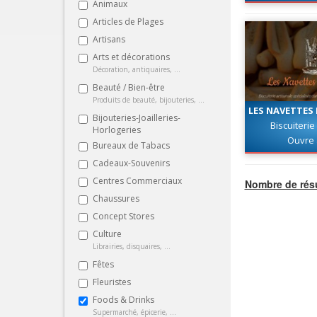
Animaux
Articles de Plages
Artisans
Arts et décorations
Décoration, antiquaires, ...
Beauté / Bien-être
Produits de beauté, bijouteries, ...
LES NAVETTES
Bijouteries-Joailleries-
​Biscuiteri
Horlogeries
Ouvre 
Bureaux de Tabacs
Cadeaux-Souvenirs
Centres Commerciaux
Nombre de résu
Chaussures
Concept Stores
Culture
Librairies, disquaires, ...
Fêtes
Fleuristes
Foods & Drinks
Supermarché, épicerie, ...