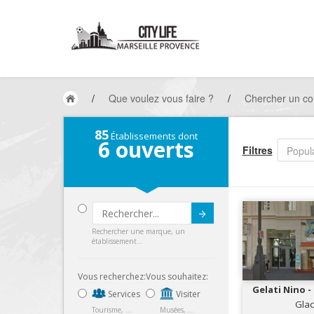
/
Que voulez vous faire ?
/
Chercher un co
85
Établissements dont
6
ouverts
Filtres
Popula
Submit
Rechercher une marque, un
établissement...
Vous recherchez:
Vous souhaitez:
Gelati Nino -
Services
Visiter
Glac
Tourisme, ...
Musées, ...