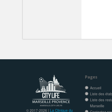
Pages
Accueil
Liste des éta
Liste des res
Marseille
© 2017-
2026 |
La Clinique du
Contactez no