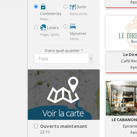
Fe
Sortir
Commerces
Restaurants,
...
Mode, ...
Loisirs
Séjourner
Plages, sports,
...
Hôtels, ...
Dans quel quartier ?
Le Dir
Tous
Café-Re
Fe
LE CABANON
Ouverts maintenant
Epiceri
22:10
Fe