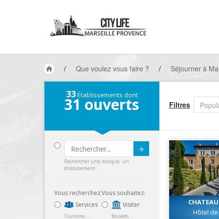
/
Que voulez vous faire ?
/
Séjourner à Mar
33
Établissements dont
31
ouverts
Filtres
Popula
Submit
Rechercher une marque, un
établissement...
Vous recherchez:
Vous souhaitez:
CHATEAU
Services
Visiter
Hôtel d
Tourisme, ...
Musées, ...