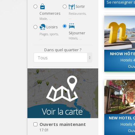
Se renseigner s
Sortir
Commerces
Restaurants,
...
Mode, ...
Loisirs
Séjourner
Plages, sports,
...
Hôtels, ...
Dans quel quartier ?
NHOW HÔTEL
Tous
Hotels 4
Ouv
NEW HOTEL O
**
Ouverts maintenant
Hotels 4
17:01
Ouv