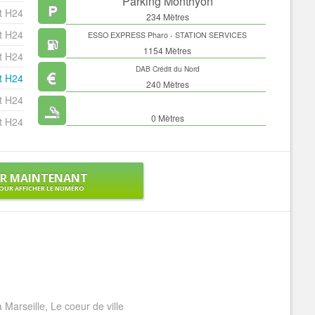
Parking Monthyon
t H24
234 Mètres
t H24
ESSO EXPRESS Pharo - STATION SERVICES
1154 Mètres
t H24
DAB Crédit du Nord
t H24
240 Mètres
t H24
0 Mètres
t H24
ER MAINTENANT
OUR AFFICHER LE NUMÉRO
 Marseille, Le coeur de ville