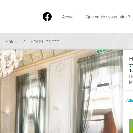
Accueil
Que voulez vous faire ?
Hôtels
/
HOTEL C2 *****
H
73
1
Hô
Ma
Aff