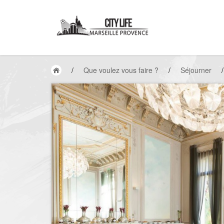
/
Que voulez vous faire ?
/
Séjourner
/