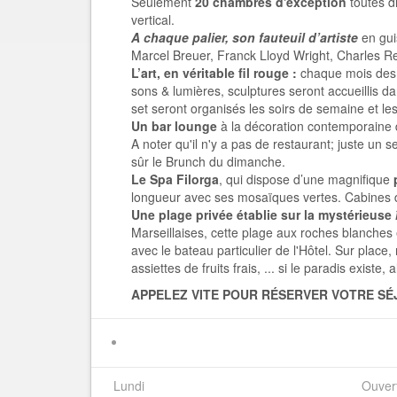
Seulement
20 chambres d'exception
toutes d
vertical.
A chaque palier, son fauteuil d’artiste
en gui
Marcel Breuer, Franck Lloyd Wright, Charles 
L’art, en véritable fil rouge :
chaque mois des 
sons & lumières, sculptures seront accueillis da
set seront organisés les soirs de semaine et 
Un bar lounge
à la décoration contemporaine 
A noter qu'il n'y a pas de restaurant; juste un s
sûr le Brunch du dimanche.
Le Spa
Filorga
, qui dispose d’une magnifique
longueur avec ses mosaïques vertes. Cabines 
Une plage privée établie sur la mystérieuse
Marseillaises, cette plage aux roches blanches 
avec le bateau particulier de l'Hôtel. Sur place
assiettes de fruits frais, ... si le paradis exist
APPELEZ VITE POUR RÉSERVER VOTRE SÉ
Lundi
Ouver