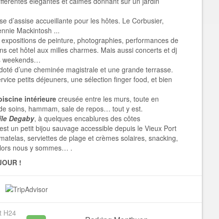
ifférentes élégantes et calmes donnant sur un jardin
se d’assise accueillante pour les hôtes. Le Corbusier,
Rennie Mackintosh
...
expositions de peinture, photographies, performances de
ns cet hôtel aux milles charmes. Mais aussi concerts et dj
les weekends…
doté d’une cheminée magistrale et une grande terrasse.
ervice petits déjeuners, une sélection finger food, et bien
piscine intérieure
creusée entre les murs, toute en
de soins, hammam, sale de repos… tout y est.
île Degaby
, à quelques encablures des côtes
est un petit bijou sauvage accessible depuis le Vieux Port
, matelas, serviettes de plage et crèmes solaires, snacking,
e, alors nous y sommes… .
JOUR !
t H24