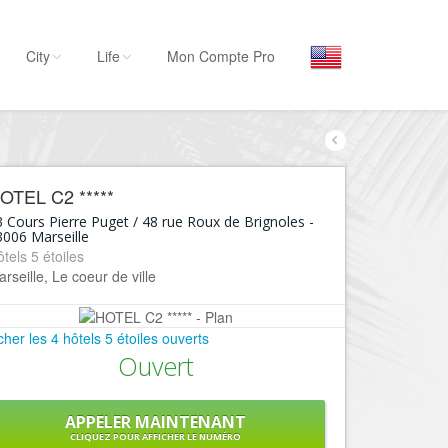
City
Life
Mon Compte Pro
Par activité
Séjourner
OTEL C2 *****
Hôtels, ...
 Cours Pierre Puget / 48 rue Roux de Brignoles
-
3006
Marseille
Visiter
tels 5 étoiles
Musées, ...
rseille, Le coeur de ville
Sortir
Restaurants, ...
icher les 4 hôtels 5 étoiles ouverts
Ouvert
Commerces
Mode, ...
Loisirs
APPELER MAINTENANT
CLIQUEZ POUR AFFICHER LE NUMÉRO
Plages, sports, ...