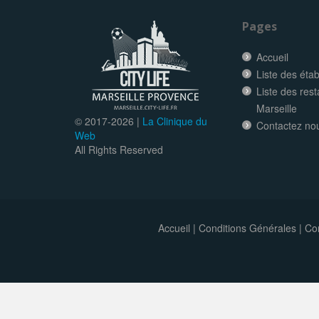
Pages
Accueil
Liste des éta
Liste des res
Marseille
© 2017-
2026 |
La Clinique du
Contactez no
Web
All Rights Reserved
Accueil
|
Conditions Générales
|
Con