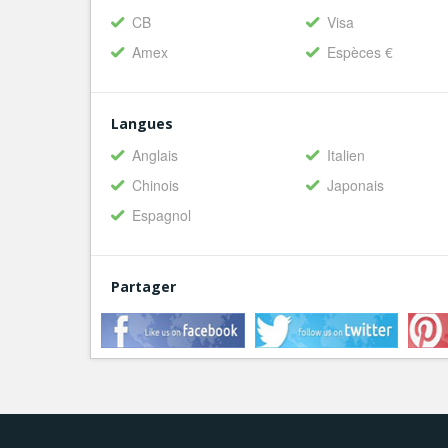
CB
Visa
Amex
Espèces €
Langues
Anglais
Italien
Chinois
Japonais
Espagnol
Partager