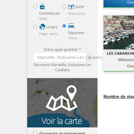
Ouv
Sortir
Commerces
Restaurants,
...
Mode, ...
Loisirs
Séjourner
Plages, sports,
...
Hôtels, ...
Dans quel quartier ?
LES CABANON
Marseille, Endoume-Les Catalans
Maisons
Découvrir Marseille, Endoume-Les
Ouv
Catalans
Nombre de résu
Ouverts maintenant