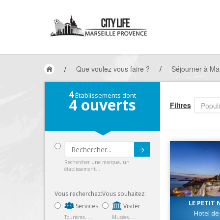
/
Que voulez vous faire ?
/
Séjourner à Ma
4
Établissements dont
4
ouverts
Filtres
Popula
Submit
Rechercher une marque, un
établissement...
Vous recherchez:
Vous souhaitez:
LE PETIT 
Services
Visiter
Hotel d
Tourisme, ...
Musées, ...