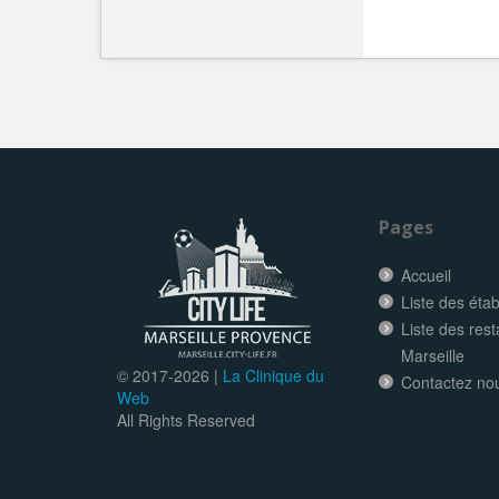
Pages
Accueil
Liste des éta
Liste des res
Marseille
© 2017-
2026 |
La Clinique du
Contactez no
Web
All Rights Reserved