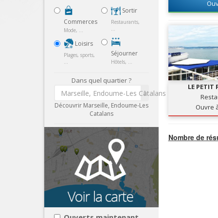
Ouv
Sortir
Commerces
Restaurants,
...
Mode, ...
Loisirs
Séjourner
Plages, sports,
...
Hôtels, ...
Dans quel quartier ?
LE PETIT
Marseille, Endoume-Les Catalans
Resta
Découvrir Marseille, Endoume-Les
Ouvre 
Catalans
Nombre de résu
Ouverts maintenant