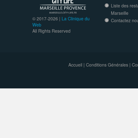
Liste des res
Marseille
© 2017-
2026 |
La Clinique du
Contactez no
Web
All Rights Reserved
Accueil
|
Conditions Générales
|
Con