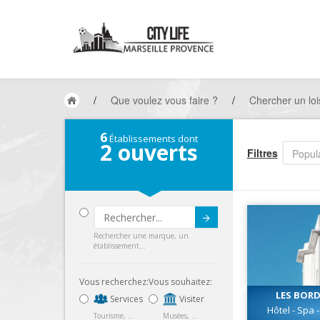
/
Que voulez vous faire ?
/
Chercher un loi
6
Établissements dont
2
ouverts
Filtres
Popula
Submit
Rechercher une marque, un
établissement...
Vous recherchez:
Vous souhaitez:
LES BORD
Services
Visiter
Hôtel - Spa 
Tourisme, ...
Musées, ...