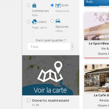
7h00
Sortir
Commerces
Restaurants,
...
Mode, ...
Loisirs
Séjourner
Plages, sports,
...
Hôtels, ...
Dans quel quartier ?
Le SportBea
Tous
Vie &
Ouvre 
Le Café d
Ouverts maintenant
Resta
11:41
Ouvre 