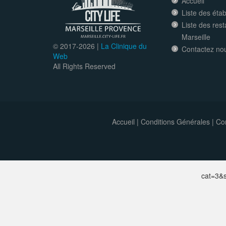
Accueil
Liste des éta
Liste des res
Marseille
© 2017-
2026 |
La Clinique du
Contactez no
Web
All Rights Reserved
Accueil
|
Conditions Générales
|
Con
cat=3