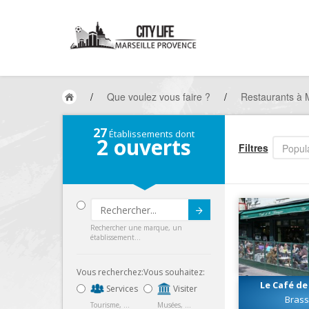
/
Que voulez vous faire ?
/
Restaurants à M
27
Établissements dont
2
ouverts
Filtres
Popula
Submit
Rechercher une marque, un
établissement...
Vous recherchez:
Vous souhaitez:
Le Café de
Services
Visiter
Brass
Tourisme, ...
Musées, ...