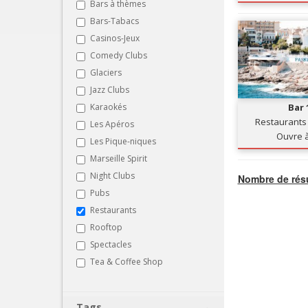
Bars à thèmes
Bars-Tabacs
Casinos-Jeux
Comedy Clubs
Glaciers
Jazz Clubs
Karaokés
Bar 
Restaurants -
Les Apéros
Ouvre 
Les Pique-niques
Marseille Spirit
Night Clubs
Nombre de résu
Pubs
Restaurants
Rooftop
Spectacles
Tea & Coffee Shop
Tags