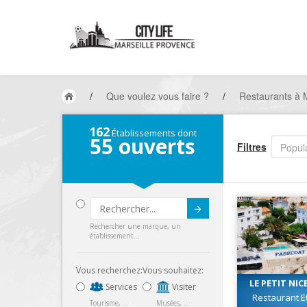
/
Que voulez vous faire ?
/
Restaurants à M
162
Établissements dont
55
ouverts
Filtres
Popula
Submit
Rechercher une marque, un
établissement...
Vous recherchez:
Vous souhaitez:
LE PETIT NIC
Services
Visiter
Restaurant Et
Tourisme, ...
Musées, ...