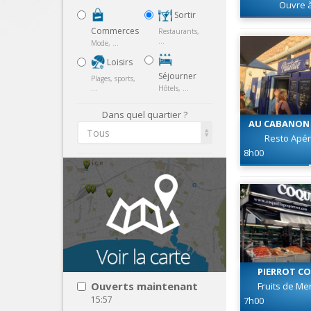
Ouvre 
Sortir
Commerces
Restaurants,
...
Mode, ...
Loisirs
Séjourner
Plages, sports,
...
Hôtels, ...
Dans quel quartier ?
AU CABANON 
Tous
Resto Apér
8h00
PIERROT C
Ouverts maintenant
Fruits de Me
15:57
7h00