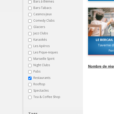
Bars à thèmes
Bars-Tabacs
Casinos-Jeux
Comedy Clubs
Glaciers
Jazz Clubs
Karaokés
LE BERCAIL
Taverne d
Les Apéros
Fe
Les Pique-niques
Marseille Spirit
Night Clubs
Nombre de résu
Pubs
Restaurants
Rooftop
Spectacles
Tea & Coffee Shop
Tags