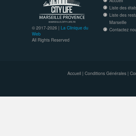
Accueil
Liste des éta
Liste des res
Marseille
© 2017-
2026 |
La Clinique du
Contactez no
Web
All Rights Reserved
Accueil
|
Conditions Générales
|
Con