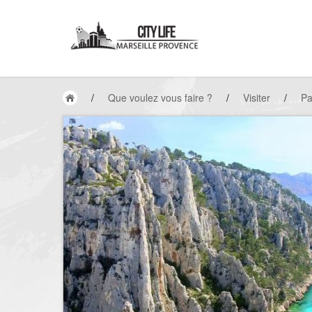
/
Que voulez vous faire ?
/
Visiter
/
Pa