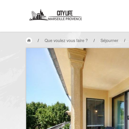
/
Que voulez vous faire ?
/
Séjourner
/