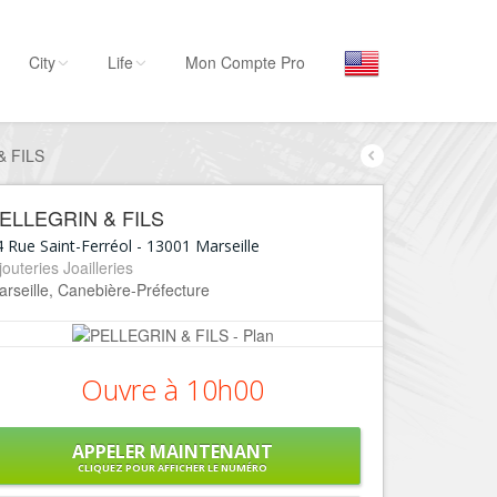
City
Life
Mon Compte Pro
& FILS
Par activité
Séjourner
ELLEGRIN & FILS
Hôtels, ...
 Rue Saint-Ferréol
-
13001
Marseille
Visiter
jouteries Joailleries
rseille, Canebière-Préfecture
Musées, ...
Sortir
Restaurants, ...
Ouvre à 10h00
Commerces
Mode, ...
APPELER MAINTENANT
Loisirs
CLIQUEZ POUR AFFICHER LE NUMÉRO
Plages, sports, ...