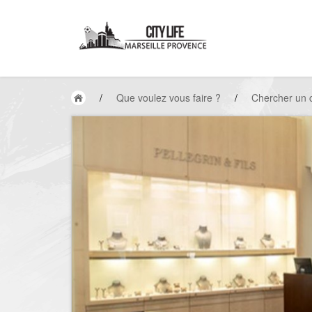
/
Que voulez vous faire ?
/
Chercher un