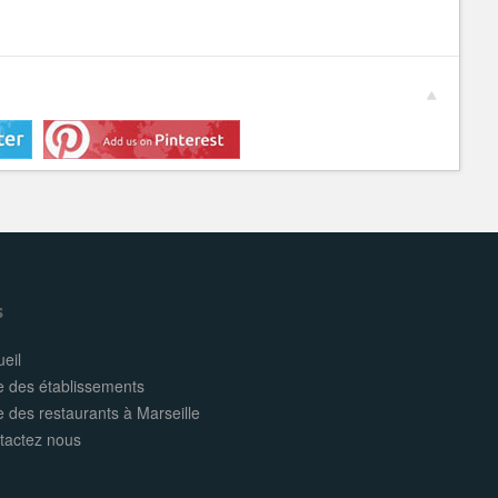
s
eil
e des établissements
e des restaurants à Marseille
tactez nous