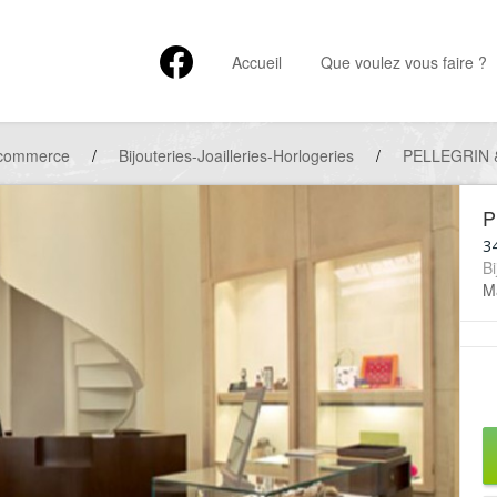
Accueil
Que voulez vous faire ?
 commerce
/
Bijouteries-Joailleries-Horlogeries
/
PELLEGRIN 
P
34
Bi
Ma