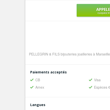
APPEL
CLIQUEZ P
PELLEGRIN & FILS bijouteries joailleries à Marseill
Paiements acceptés
CB
Visa
Amex
Espèces 
Langues