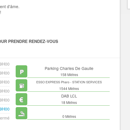
ment d'âme.
!
POUR PRENDRE RENDEZ-VOUS
19H00
Parking Charles De Gaulle
19H00
158 Mètres
19H00
ESSO EXPRESS Pharo - STATION SERVICES
1544 Mètres
19H00
DAB LCL
19H00
18 Mètres
19H00
0 Mètres
ermé