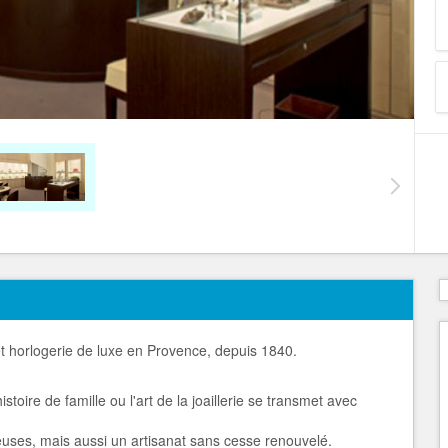
e et horlogerie de luxe en Provence, depuis 1840.
stoire de famille ou l'art de la joaillerie se transmet avec
uses, mais aussi un artisanat sans cesse renouvelé.