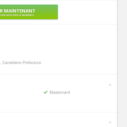
ER MAINTENANT
OUR AFFICHER LE NUMÉRO
e, Canebière-Préfecture
Mastercard
€