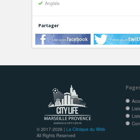
Anglais
Partager
Page
Accu
List
List
Con
© 2017-
2026 |
La Clinique du Web
All Rights Reserved