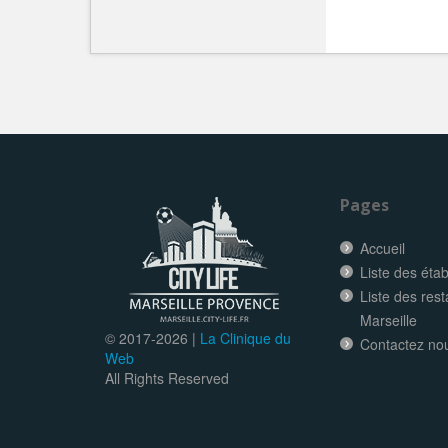
Pages
Accueil
Liste des éta
Liste des res
Marseille
© 2017-
2026 |
La Clinique du
Contactez no
Web
All Rights Reserved