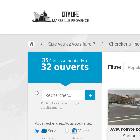
/
Que voulez vous faire ?
/
Chercher un ser
35
Établissements dont
32
ouverts
Filtres
Popula
Submit
Rechercher une marque, un
établissement...
Vous recherchez:
Vous souhaitez:
AVIA Pointe 
Services
Visiter
SERV
Stations
Tourisme, ...
Musées, ...