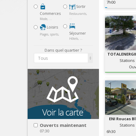
7h00
Sortir
Commerces
Restaurants,
...
Mode, ...
Loisirs
Séjourner
Plages, sports,
...
Hôtels, ...
Dans quel quartier ?
TOTALENERGIE
Tous
STATION 
Stations
Ouv
ENI Roucas B
SERV
Ouverts maintenant
Stations
07:30
6h30