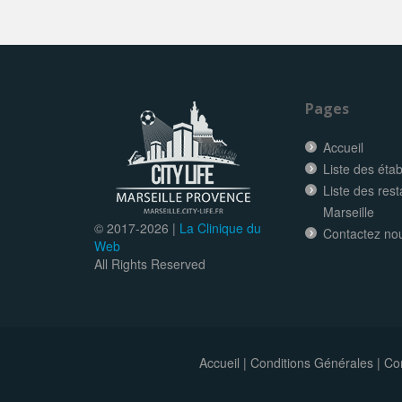
Pages
Accueil
Liste des éta
Liste des res
Marseille
© 2017-
2026 |
La Clinique du
Contactez no
Web
All Rights Reserved
Accueil
|
Conditions Générales
|
Con