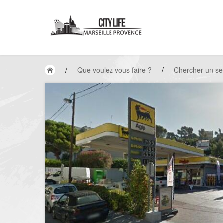
/
Que voulez vous faire ?
/
Chercher un se