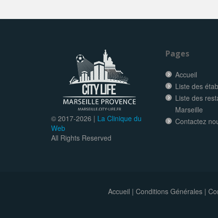
Pages
Accueil
Liste des éta
Liste des res
Marseille
© 2017-
2026 |
La Clinique du
Contactez no
Web
All Rights Reserved
Accueil
|
Conditions Générales
|
Con