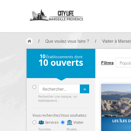
/
Que voulez vous faire ?
/
Visiter à Marsei
10
Établissements dont
10
ouverts
Filtres
Popula
Submit
Rechercher une marque, un
établissement...
Vous recherchez:
Vous souhaitez:
LES ÎLES 
Services
Visiter
Tourisme, ...
Musées, ...