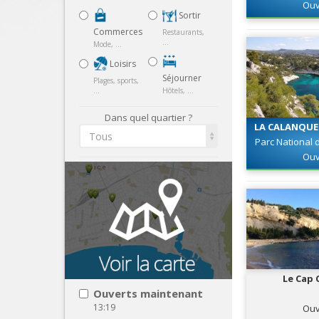
Ouv
Sortir
Commerces
Restaurants,
...
Mode, ...
Loisirs
Séjourner
Plages, sports,
...
Hôtels, ...
Dans quel quartier ?
LA CALANQUE 
Tous
Parc National
Ouv
Le Cap 
Ouverts maintenant
13:19
Ouv