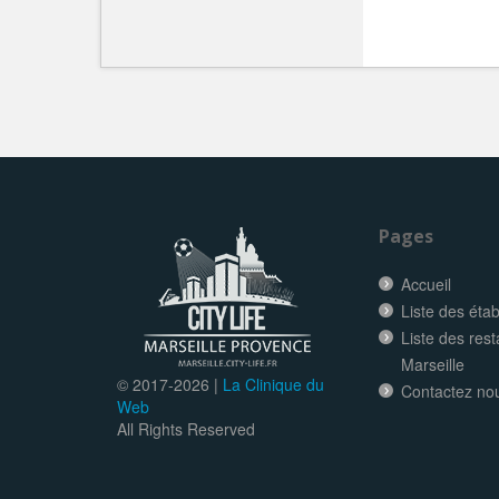
Pages
Accueil
Liste des éta
Liste des res
Marseille
© 2017-
2026 |
La Clinique du
Contactez no
Web
All Rights Reserved