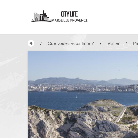
/
Que voulez vous faire ?
/
Visiter
/
Pa