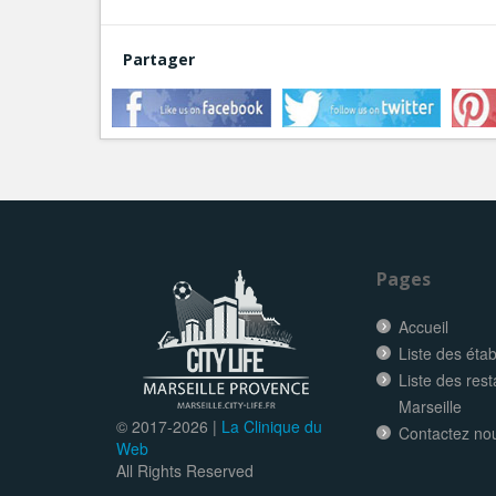
Partager
Pages
Accueil
Liste des éta
Liste des res
Marseille
© 2017-
2026 |
La Clinique du
Contactez no
Web
All Rights Reserved