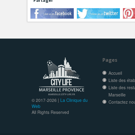
Partager
Pages
Accueil
Liste des éta
Liste des res
Marseille
© 2017-
2026 |
La Clinique du
Contactez no
Web
All Rights Reserved