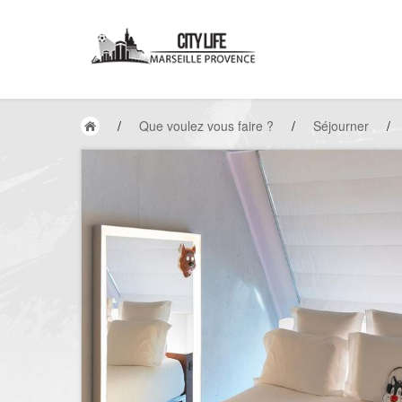
/
Que voulez vous faire ?
/
Séjourner
/