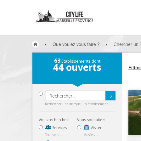
/
Que voulez vous faire ?
/
Chercher un lo
63
Établissements dont
44
ouverts
Filtre
Submit
Rechercher une marque, un établissement...
Vous recherchez:
Vous souhaitez:
Services
Visiter
Tourisme, ...
Musées, ...