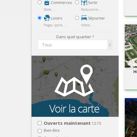
Commerces
Sortir
Mode, ...
Restaurants, ...
Loisirs
Séjourner
Plages, sports, ...
Hôtels, ...
Dans quel quartier ?
Tous
H
Ouverts maintenant
12:15
Bien-être