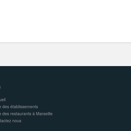
s
eil
e des établissements
e des restaurants à Marseille
tactez nous