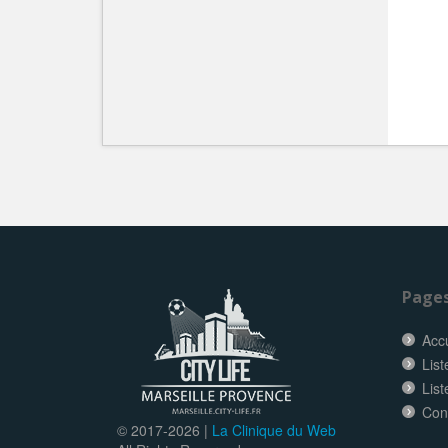
Page
Accu
List
List
Con
© 2017-
2026 |
La Clinique du Web