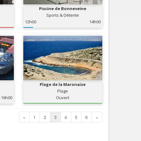
Piscine de Bonneveine
Sports & Détente
12h00
14h00
Plage de la Maronaise
Plage
16h00
Ouvert
«
1
2
3
4
5
6
»