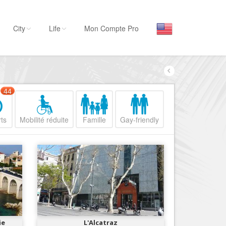
City
Life
Mon Compte Pro
Par activité
Séjourner
44
Hôtels, ...
ts
Mobilité réduite
Famille
Gay-friendly
Visiter
Musées, ...
Sortir
Restaurants, ...
Commerces
Mode, ...
Loisirs
ie
L'Alcatraz
Plages, sports, ...