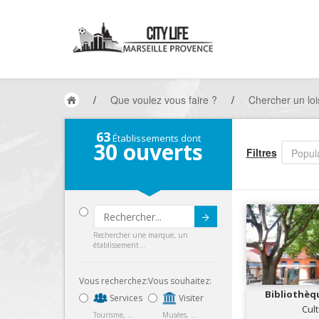
/
Que voulez vous faire ?
/
Chercher un lois
63
Établissements dont
30
ouverts
Filtres
Popula
Submit
Rechercher une marque, un
établissement...
Vous recherchez:
Vous souhaitez:
Bibliothèq
Services
Visiter
An
Cul
Tourisme, ...
Musées, ...