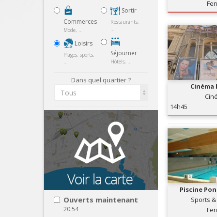
Fe
Sortir
Commerces
Restaurants,
...
Mode, ...
Loisirs
Séjourner
Plages, sports,
...
Hôtels, ...
Dans quel quartier ?
Cinéma 
Tous
Cin
14h45
Piscine Pon
Ouverts maintenant
Sports &
20:54
Fe