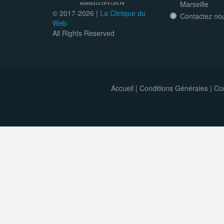
Marseille
© 2017-
2026 |
La Clinique du
Contactez no
Web
All Rights Reserved
Accueil
|
Conditions Générales
|
Con